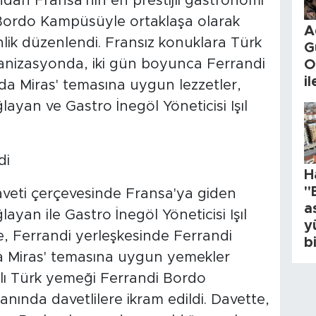
dan Fransa'nın en prestijli gastronomi
 Bordo Kampüsüyle ortaklaşa olarak
A
nlik düzenlendi. Fransız konuklara Türk
G
ganizasyonda, iki gün boyunca Ferrandi
O
i
rada Miras' temasına uygun lezzetler,
layan ve Gastro İnegöl Yöneticisi Işıl
di
H
"
eti çerçevesinde Fransa'ya giden
a
layan ile Gastro İnegöl Yöneticisi Işıl
y
e, Ferrandi yerleşkesinde Ferrandi
b
ada Miras' temasına uygun yemekler
rklı Türk yemeği Ferrandi Bordo
nda davetlilere ikram edildi. Davette,