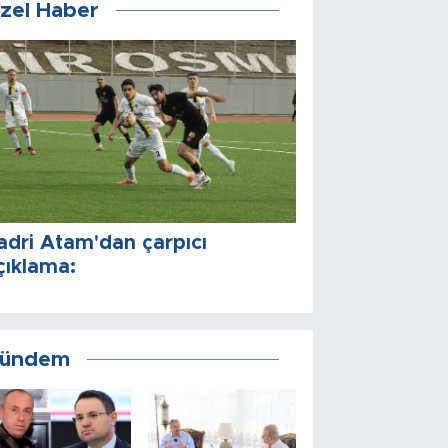
zel Haber
adri Atam'dan çarpıcı
çıklama:
ündem