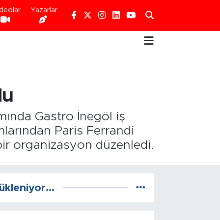
deolar
Yazarlar
du
ında Gastro İnegöl iş
umlarından Paris Ferrandi
ir organizasyon düzenledi.
ükleniyor...