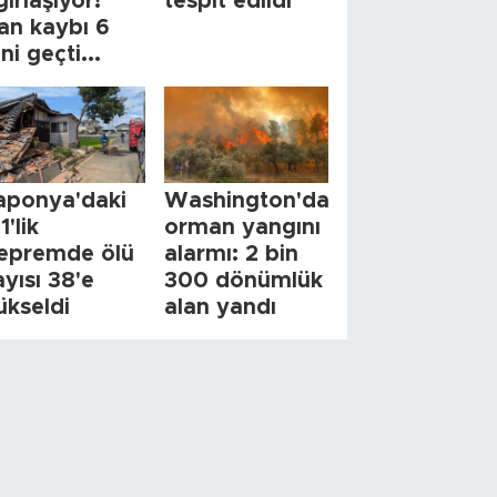
ğırlaşıyor!
tespit edildi
an kaybı 6
ini geçti...
aponya'daki
Washington'da
1'lik
orman yangını
epremde ölü
alarmı: 2 bin
ayısı 38'e
300 dönümlük
ükseldi
alan yandı