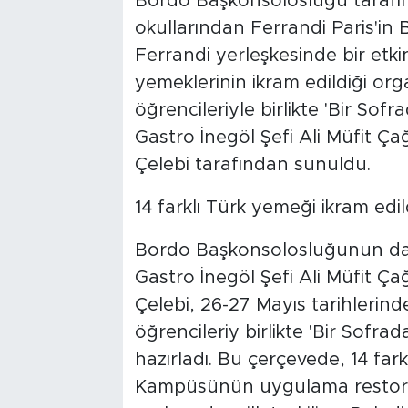
Bordo Başkonsolosluğu tarafın
okullarından Ferrandi Paris'in
Ferrandi yerleşkesinde bir etki
yemeklerinin ikram edildiği or
öğrencileriyle birlikte 'Bir Sof
Gastro İnegöl Şefi Ali Müfit Çağ
Çelebi tarafından sunuldu.
14 farklı Türk yemeği ikram edil
Bordo Başkonsolosluğunun dav
Gastro İnegöl Şefi Ali Müfit Çağ
Çelebi, 26-27 Mayıs tarihlerind
öğrencileriy birlikte 'Bir Sofr
hazırladı. Bu çerçevede, 14 fa
Kampüsünün uygulama restoranı