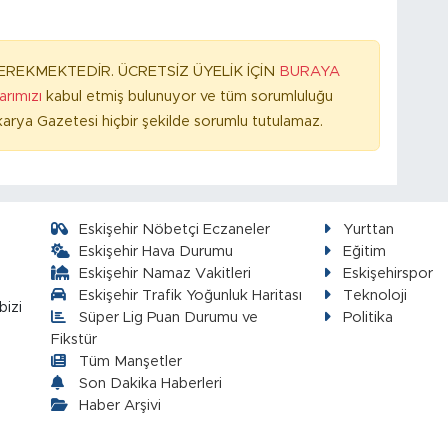
REKMEKTEDİR. ÜCRETSİZ ÜYELİK İÇİN
BURAYA
larımızı
kabul etmiş bulunuyor ve tüm sorumluluğu
arya Gazetesi hiçbir şekilde sorumlu tutulamaz.
Eskişehir Nöbetçi Eczaneler
Yurttan
Eskişehir Hava Durumu
Eğitim
Eskişehir Namaz Vakitleri
Eskişehirspor
Eskişehir Trafik Yoğunluk Haritası
Teknoloji
bizi
Süper Lig Puan Durumu ve
Politika
Fikstür
Tüm Manşetler
Son Dakika Haberleri
Haber Arşivi