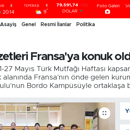
Foto Galeri
Vi
DOLAR
°
9
m
20:14
45,43620
0.02
EURO
Asayiş
Genel
Resmi İlanlar
Politika
53,38690
0.19
STERLİN
61,60380
0.18
G.ALTIN
6862,09000
0.19
zetleri Fransa'ya konuk ol
BİST100
14.598,00
0
BITCOIN
-27 Mayıs Türk Mutfağı Haftası kapsam
79.591,74
-1.82
ilik alanında Fransa'nın önde gelen kur
kulu'nun Bordo Kampüsüyle ortaklaşa b
Y