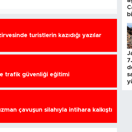
a
C
b
zirvesinde turistlerin kazıdığı yazılar
J
7.
d
 trafik güvenliği eğitimi
s
y
zman çavuşun silahıyla intihara kalkıştı