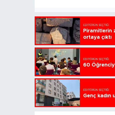
EDITÖRÜN SEÇTIĞI
Piramitlerin 
ortaya çıktı
EDITÖRÜN SEÇTIĞI
60 Öğrenciye
EDITÖRÜN SEÇTIĞI
Genç kadın u