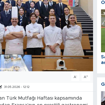
Ö
S
a
-
+
A
A
G
31.05.2026 - 12:12
nan Türk Mutfağı Haftası kapsamında