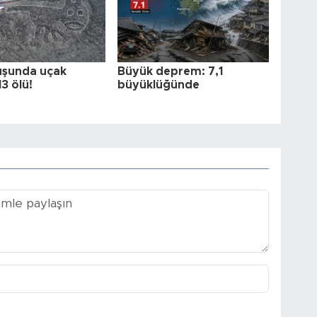
uşunda uçak
Büyük deprem: 7,1
13 ölü!
büyüklüğünde