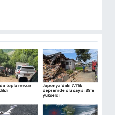
da toplu mezar
Japonya'daki 7.1'lik
dildi
depremde ölü sayısı 38'e
yükseldi