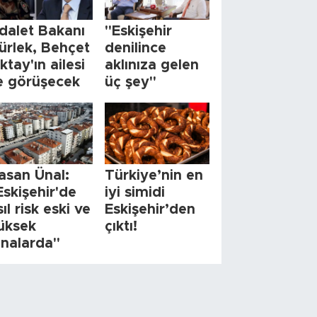
dalet Bakanı
"Eskişehir
ürlek, Behçet
denilince
ktay'ın ailesi
aklınıza gelen
le görüşecek
üç şey"
asan Ünal:
Türkiye’nin en
Eskişehir'de
iyi simidi
sıl risk eski ve
Eskişehir’den
üksek
çıktı!
inalarda"