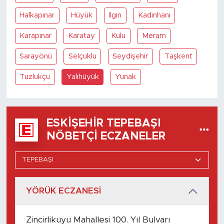
Halkapınar
Hüyük
Ilgın
Kadınhanı
Karapınar
Karatay
Kulu
Meram
Sarayönü
Selçuklu
Seydişehir
Taşkent
Tuzlukçu
Yalıhüyük
Yunak
ESKIŞEHIR TEPEBAŞI
NÖBETÇI ECZANELER
YÖRÜK ECZANESİ
Zincirlikuyu Mahallesi 100. Yıl Bulvarı