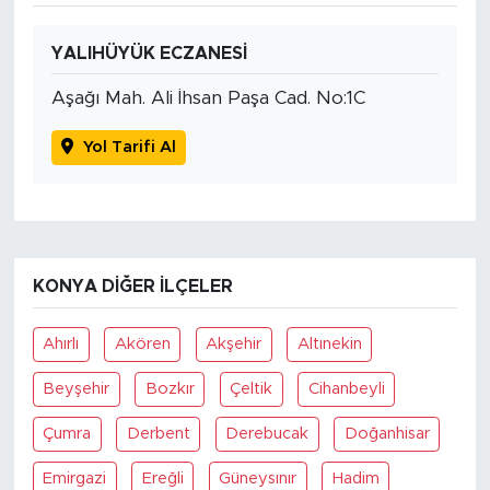
YALIHÜYÜK ECZANESİ
Aşağı Mah. Ali İhsan Paşa Cad. No:1C
Yol Tarifi Al
KONYA DIĞER İLÇELER
Ahırlı
Akören
Akşehir
Altınekin
Beyşehir
Bozkır
Çeltik
Cihanbeyli
Çumra
Derbent
Derebucak
Doğanhisar
Emirgazi
Ereğli
Güneysınır
Hadim