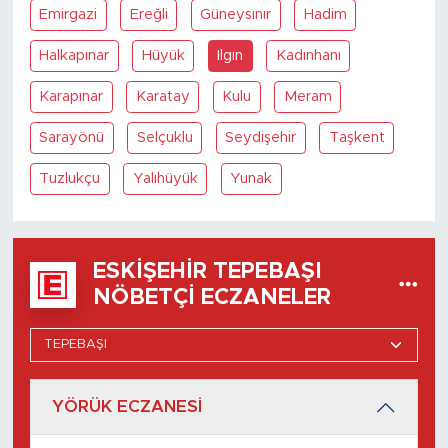
Emirgazi
Ereğli
Güneysınır
Hadim
Halkapınar
Hüyük
Ilgın
Kadınhanı
Karapınar
Karatay
Kulu
Meram
Sarayönü
Selçuklu
Seydişehir
Taşkent
Tuzlukçu
Yalıhüyük
Yunak
ESKIŞEHIR TEPEBAŞI
NÖBETÇI ECZANELER
YÖRÜK ECZANESİ