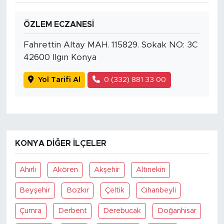
ÖZLEM ECZANESİ
Fahrettin Altay MAH. 115829. Sokak NO: 3C
42600 Ilgın Konya
Yol Tarifi Al
0 (332) 881 33 00
KONYA DIĞER İLÇELER
Ahırlı
Akören
Akşehir
Altınekin
Beyşehir
Bozkır
Çeltik
Cihanbeyli
Çumra
Derbent
Derebucak
Doğanhisar