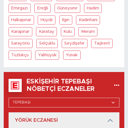
Emirgazi
Ereğli
Güneysınır
Hadim
Halkapınar
Hüyük
Ilgın
Kadınhanı
Karapınar
Karatay
Kulu
Meram
Sarayönü
Selçuklu
Seydişehir
Taşkent
Tuzlukçu
Yalıhüyük
Yunak
ESKIŞEHIR TEPEBAŞI
NÖBETÇI ECZANELER
YÖRÜK ECZANESİ