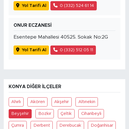
Yol Tarifi Al
0 (332) 524 61 14
ONUR ECZANESİ
Esentepe Mahallesi 40525. Sokak No:2G
Yol Tarifi Al
0 (332) 512 05 11
KONYA DIĞER İLÇELER
Ahırlı
Akören
Akşehir
Altınekin
Beyşehir
Bozkır
Çeltik
Cihanbeyli
Çumra
Derbent
Derebucak
Doğanhisar