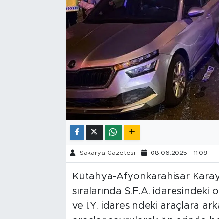
Tarihçe
Resmi İlanlar
Söyleşi
Foto Şaka
Teknoloji
Politika
Sakarya Gazetesi
08.06.2025 - 11:09
Kütahya-Afyonkarahisar Karayo
sıralarında S.F.A. idaresindeki o
ve İ.Y. idaresindeki araçlara a