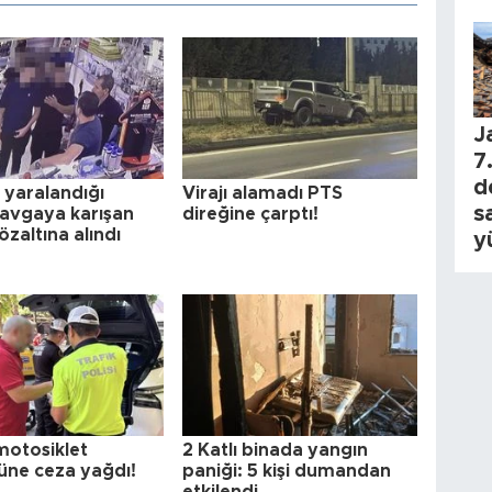
J
7.
d
n yaralandığı
Virajı alamadı PTS
s
 kavgaya karışan
direğine çarptı!
zaltına alındı
y
motosiklet
2 Katlı binada yangın
üne ceza yağdı!
paniği: 5 kişi dumandan