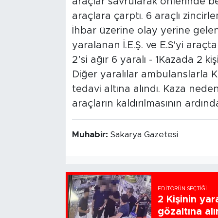
araçlar savrularak önlerinde b
araçlara çarptı. 6 araçlı zincirle
İhbar üzerine olay yerine gelen 
yaralanan İ.E.Ş. ve E.S'yi araçtan
2’si ağır 6 yaralı - 1Kazada 2 kiş
Diğer yaralılar ambulanslarla K
tedavi altına alındı. Kaza nede
araçların kaldırılmasının ardınd
Muhabir:
Sakarya Gazetesi
EDITÖRÜN SEÇTIĞI
2 Kişinin ya
gözaltına alı