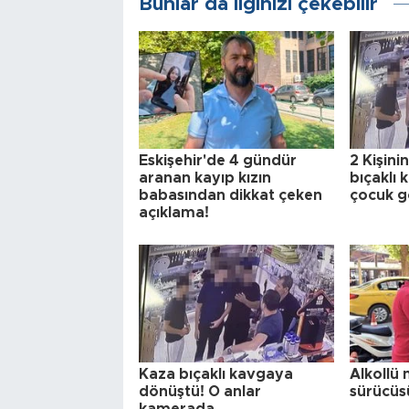
Bunlar da ilginizi çekebilir
Eskişehir'de 4 gündür
2 Kişini
aranan kayıp kızın
bıçaklı
babasından dikkat çeken
çocuk gö
açıklama!
Kaza bıçaklı kavgaya
Alkollü 
dönüştü! O anlar
sürücüs