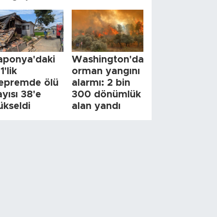
aponya'daki
Washington'da
1'lik
orman yangını
epremde ölü
alarmı: 2 bin
ayısı 38'e
300 dönümlük
ükseldi
alan yandı