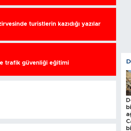
zirvesinde turistlerin kazıdığı yazılar
D
 trafik güvenliği eğitimi
D
b
a
C
b