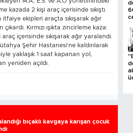
ekleyen M.A, E.S. ve A.Ö yönetimindeki
d
me kazada 2 kişi araç içerisinde sıkıştı.
6
c
itfaiye ekipleri araçta sıkışarak ağır
 çıkardı. Kırmızı ışıkta zincirleme kaza:
i araç içerisinde sıkışarak ağır yaralandı.
ütahya Şehir Hastanesi'ne kaldırılarak
niyle yaklaşık 1 saat kapanan yol,
"
an yeniden açıldı.
d
a
ü
ralandığı bıçaklı kavgaya karışan çocuk
ndı