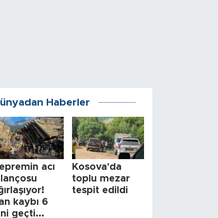
ünyadan Haberler
epremin acı
Kosova'da
ilançosu
toplu mezar
ğırlaşıyor!
tespit edildi
an kaybı 6
ini geçti...