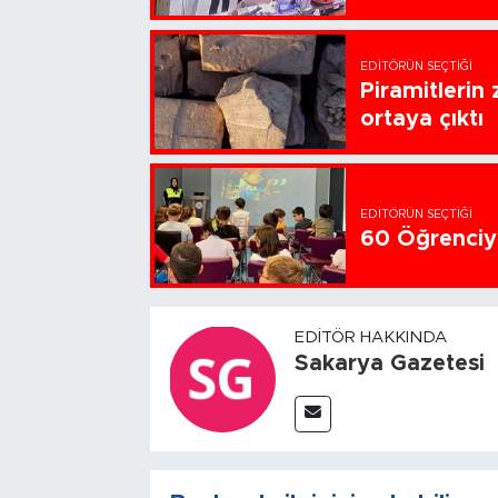
EDITÖRÜN SEÇTIĞI
Piramitlerin 
ortaya çıktı
EDITÖRÜN SEÇTIĞI
60 Öğrenciye
EDITÖR HAKKINDA
Sakarya Gazetesi