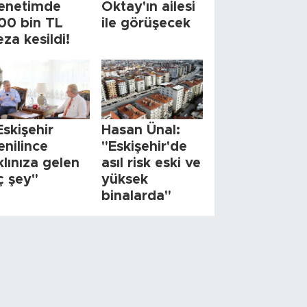
enetimde
Oktay'ın ailesi
00 bin TL
ile görüşecek
eza kesildi!
Eskişehir
Hasan Ünal:
enilince
"Eskişehir'de
klınıza gelen
asıl risk eski ve
ç şey"
yüksek
binalarda"