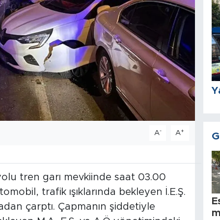
Y
-
+
A
A
G
lu tren garı mevkiinde saat 03.00
tomobil, trafik ışıklarında bekleyen İ.E.Ş.
E
rkadan çarptı. Çapmanın şiddetiyle
m