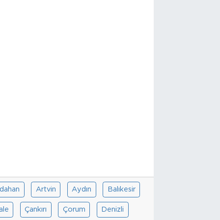
dahan
Artvin
Aydın
Balıkesir
ale
Çankırı
Çorum
Denizli