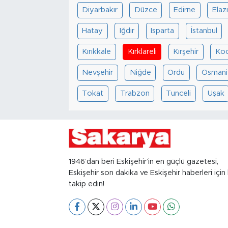
Diyarbakır
Düzce
Edirne
Elaz
Hatay
Iğdır
Isparta
İstanbul
Kırıkkale
Kırklareli
Kırşehir
Koc
Nevşehir
Niğde
Ordu
Osmani
Tokat
Trabzon
Tunceli
Uşak
1946’dan beri Eskişehir’in en güçlü gazetesi,
Eskişehir son dakika ve Eskişehir haberleri için 
takip edin!