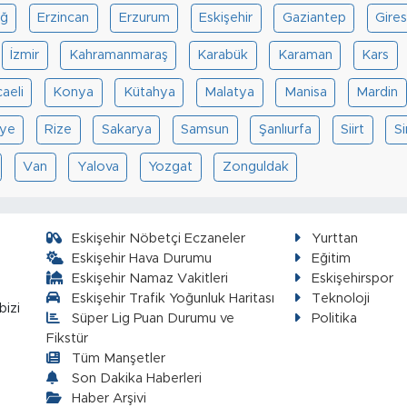
ığ
Erzincan
Erzurum
Eskişehir
Gaziantep
Gire
İzmir
Kahramanmaraş
Karabük
Karaman
Kars
aeli
Konya
Kütahya
Malatya
Manisa
Mardin
ye
Rize
Sakarya
Samsun
Şanlıurfa
Siirt
S
Van
Yalova
Yozgat
Zonguldak
Eskişehir Nöbetçi Eczaneler
Yurttan
Eskişehir Hava Durumu
Eğitim
Eskişehir Namaz Vakitleri
Eskişehirspor
Eskişehir Trafik Yoğunluk Haritası
Teknoloji
bizi
Süper Lig Puan Durumu ve
Politika
Fikstür
Tüm Manşetler
Son Dakika Haberleri
Haber Arşivi