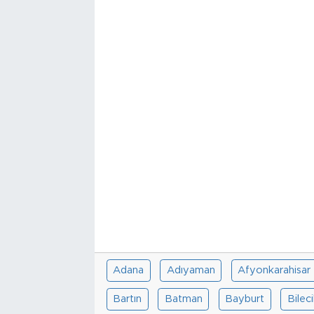
Tarihçe
Resmi İlanlar
Söyleşi
Foto Şaka
Teknoloji
Politika
Adana
Adıyaman
Afyonkarahisar
Bartın
Batman
Bayburt
Bilec