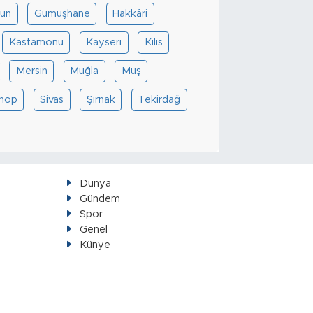
sun
Gümüşhane
Hakkâri
Kastamonu
Kayseri
Kilis
Mersin
Muğla
Muş
inop
Sivas
Şırnak
Tekirdağ
Dünya
Gündem
Spor
Genel
Künye