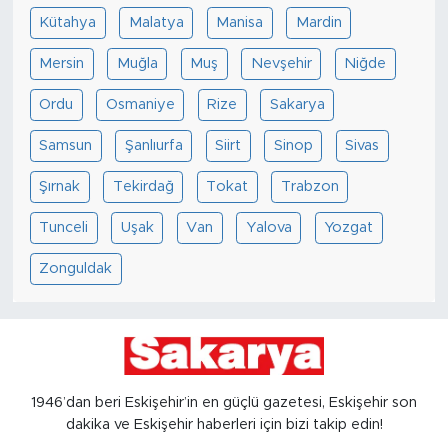
Kütahya
Malatya
Manisa
Mardin
Mersin
Muğla
Muş
Nevşehir
Niğde
Ordu
Osmaniye
Rize
Sakarya
Samsun
Şanlıurfa
Siirt
Sinop
Sivas
Şırnak
Tekirdağ
Tokat
Trabzon
Tunceli
Uşak
Van
Yalova
Yozgat
Zonguldak
1946’dan beri Eskişehir’in en güçlü gazetesi, Eskişehir son
dakika ve Eskişehir haberleri için bizi takip edin!