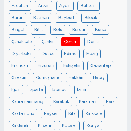
Ardahan
Artvin
Aydın
Balıkesir
Bartın
Batman
Bayburt
Bilecik
Bingöl
Bitlis
Bolu
Burdur
Bursa
Çanakkale
Çankırı
Çorum
Denizli
Diyarbakır
Düzce
Edirne
Elazığ
Erzincan
Erzurum
Eskişehir
Gaziantep
Giresun
Gümüşhane
Hakkâri
Hatay
Iğdır
Isparta
İstanbul
İzmir
Kahramanmaraş
Karabük
Karaman
Kars
Kastamonu
Kayseri
Kilis
Kırıkkale
Kırklareli
Kırşehir
Kocaeli
Konya