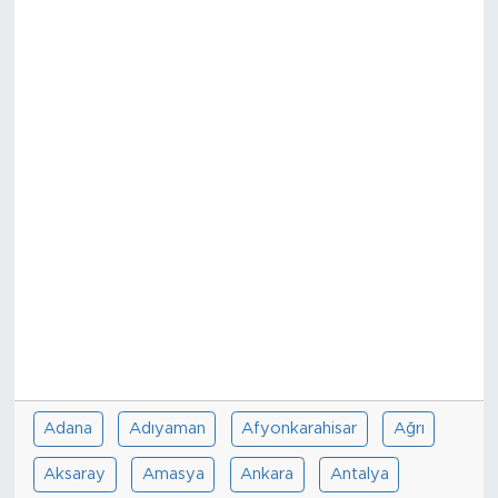
Tarihçe
Resmi İlanlar
Söyleşi
Foto Şaka
Teknoloji
Politika
Adana
Adıyaman
Afyonkarahisar
Ağrı
Aksaray
Amasya
Ankara
Antalya