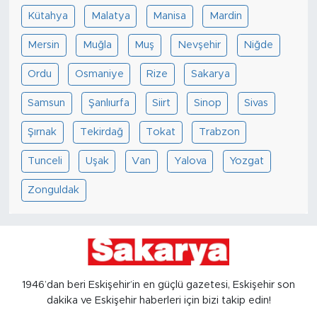
Kütahya
Malatya
Manisa
Mardin
Mersin
Muğla
Muş
Nevşehir
Niğde
Ordu
Osmaniye
Rize
Sakarya
Samsun
Şanlıurfa
Siirt
Sinop
Sivas
Şırnak
Tekirdağ
Tokat
Trabzon
Tunceli
Uşak
Van
Yalova
Yozgat
Zonguldak
1946’dan beri Eskişehir’in en güçlü gazetesi, Eskişehir son
dakika ve Eskişehir haberleri için bizi takip edin!