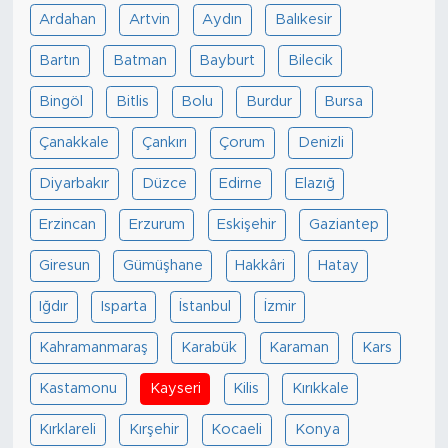
Ardahan
Artvin
Aydın
Balıkesir
Bartın
Batman
Bayburt
Bilecik
Bingöl
Bitlis
Bolu
Burdur
Bursa
Çanakkale
Çankırı
Çorum
Denizli
Diyarbakır
Düzce
Edirne
Elazığ
Erzincan
Erzurum
Eskişehir
Gaziantep
Giresun
Gümüşhane
Hakkâri
Hatay
Iğdır
Isparta
İstanbul
İzmir
Kahramanmaraş
Karabük
Karaman
Kars
Kastamonu
Kayseri
Kilis
Kırıkkale
Kırklareli
Kırşehir
Kocaeli
Konya