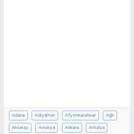
Tarihçe
Resmi İlanlar
Söyleşi
Foto Şaka
Teknoloji
Politika
Adana
Adıyaman
Afyonkarahisar
Ağrı
Aksaray
Amasya
Ankara
Antalya