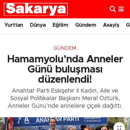
Yurttan
Eskişehir Nöbetçi Eczaneler
Yurttan
Dünya
Eğitim
Gündem
Asayiş
G
Dünya
Eskişehir Hava Durumu
GÜNDEM
Eğitim
Eskişehir Namaz Vakitleri
Hamamyolu’nda Anneler
Gündem
Eskişehir Trafik Yoğunluk Haritası
Günü buluşması
düzenlendi!
Eskişehirspor
Süper Lig Puan Durumu ve Fikstür
Anahtar Parti Eskişehir İl Kadın, Aile ve
Spor
Tüm Manşetler
Sosyal Politikalar Başkanı Meral Öztürk,
Anneler Günü’nde annelere çiçek dağıttı.
Sağlık
Son Dakika Haberleri
Kültür Sanat
Haber Arşivi