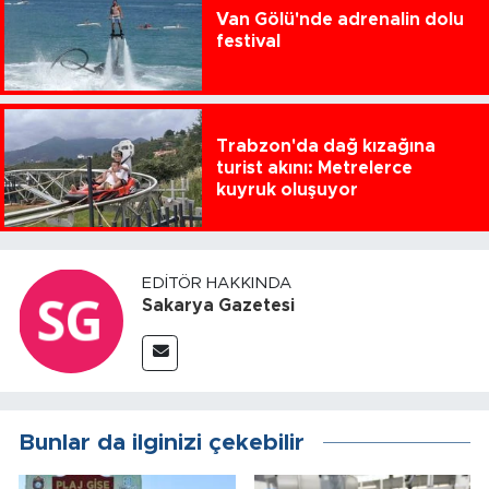
Van Gölü'nde adrenalin dolu
festival
Trabzon'da dağ kızağına
turist akını: Metrelerce
kuyruk oluşuyor
EDITÖR HAKKINDA
Sakarya Gazetesi
Bunlar da ilginizi çekebilir