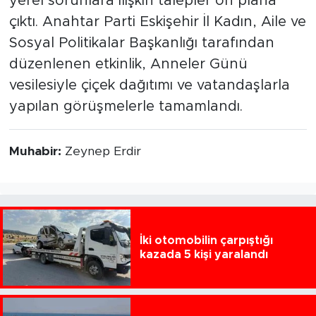
yerel sorunlara ilişkin talepler ön plana
çıktı. Anahtar Parti Eskişehir İl Kadın, Aile ve
Sosyal Politikalar Başkanlığı tarafından
düzenlenen etkinlik, Anneler Günü
vesilesiyle çiçek dağıtımı ve vatandaşlarla
yapılan görüşmelerle tamamlandı.
Muhabir:
Zeynep Erdir
İki otomobilin çarpıştığı
kazada 5 kişi yaralandı