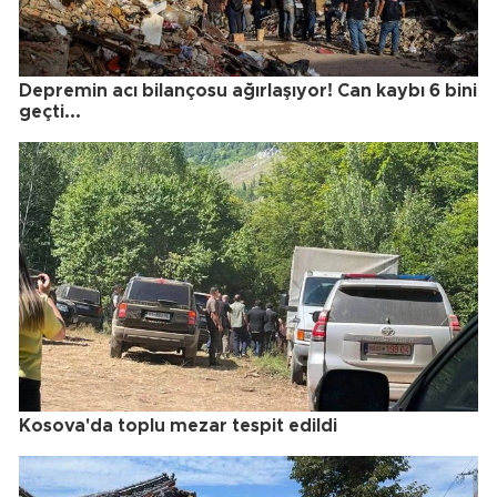
Depremin acı bilançosu ağırlaşıyor! Can kaybı 6 bini
geçti...
Kosova'da toplu mezar tespit edildi