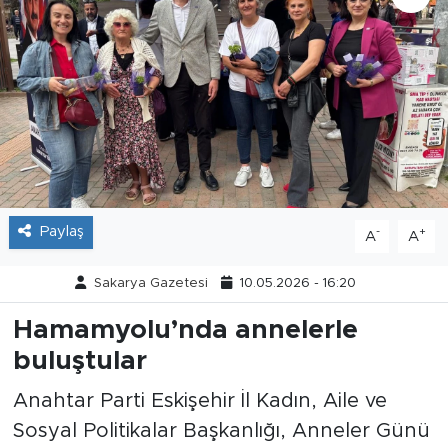
Tarihçe
Resmi İlanlar
Söyleşi
Foto Şaka
Paylaş
-
+
A
A
Teknoloji
Sakarya Gazetesi
10.05.2026 - 16:20
Politika
Hamamyolu’nda annelerle
buluştular
Anahtar Parti Eskişehir İl Kadın, Aile ve
Sosyal Politikalar Başkanlığı, Anneler Günü