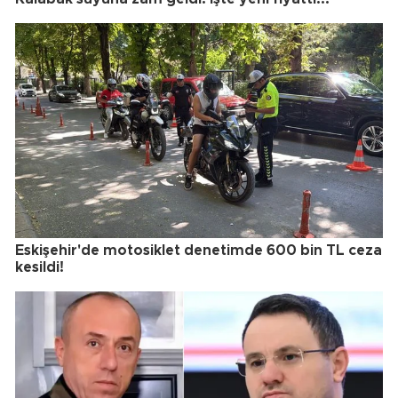
Eskişehir'de motosiklet denetimde 600 bin TL ceza
kesildi!