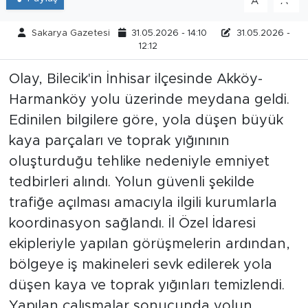
A
A
Tarihçe
Sakarya Gazetesi
31.05.2026 - 14:10
31.05.2026 -
12:12
Resmi İlanlar
Olay, Bilecik'in İnhisar ilçesinde Akköy-
Söyleşi
Harmanköy yolu üzerinde meydana geldi.
Edinilen bilgilere göre, yola düşen büyük
Foto Şaka
kaya parçaları ve toprak yığınının
oluşturduğu tehlike nedeniyle emniyet
Teknoloji
tedbirleri alındı. Yolun güvenli şekilde
Politika
trafiğe açılması amacıyla ilgili kurumlarla
koordinasyon sağlandı. İl Özel İdaresi
ekipleriyle yapılan görüşmelerin ardından,
bölgeye iş makineleri sevk edilerek yola
düşen kaya ve toprak yığınları temizlendi.
Yapılan çalışmalar sonucunda yolun