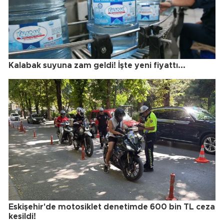
Kalabak suyuna zam geldi! İşte yeni fiyattı...
Eskişehir'de motosiklet denetimde 600 bin TL ceza
kesildi!