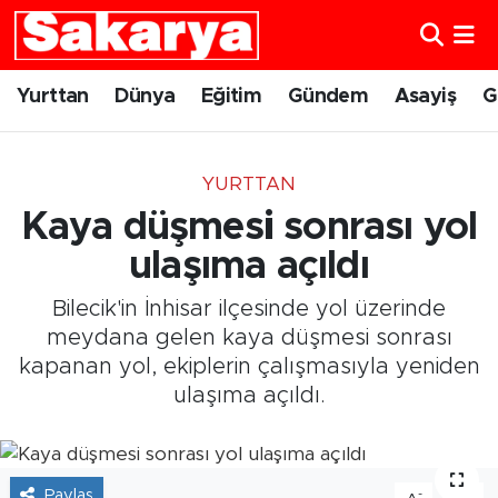
Yurttan
Eskişehir Nöbetçi Eczaneler
Yurttan
Dünya
Eğitim
Gündem
Asayiş
G
Dünya
Eskişehir Hava Durumu
YURTTAN
Eğitim
Eskişehir Namaz Vakitleri
Kaya düşmesi sonrası yol
Gündem
Eskişehir Trafik Yoğunluk Haritası
ulaşıma açıldı
Bilecik'in İnhisar ilçesinde yol üzerinde
Eskişehirspor
Süper Lig Puan Durumu ve Fikstür
meydana gelen kaya düşmesi sonrası
kapanan yol, ekiplerin çalışmasıyla yeniden
Spor
Tüm Manşetler
ulaşıma açıldı.
Sağlık
Son Dakika Haberleri
Kültür Sanat
Haber Arşivi
Paylaş
-
+