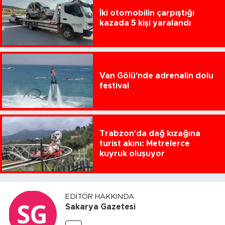
İki otomobilin çarpıştığı
kazada 5 kişi yaralandı
Van Gölü'nde adrenalin dolu
festival
Trabzon'da dağ kızağına
turist akını: Metrelerce
kuyruk oluşuyor
EDITÖR HAKKINDA
Sakarya Gazetesi