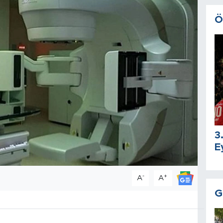
Ö
3
E
-
+
A
A
G