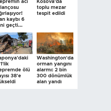
epremin acı
Kosova'da
ilançosu
toplu mezar
ğırlaşıyor!
tespit edildi
an kaybı 6
ini geçti...
aponya'daki
Washington'da
1'lik
orman yangını
epremde ölü
alarmı: 2 bin
ayısı 38'e
300 dönümlük
ükseldi
alan yandı