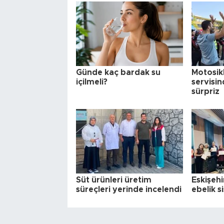
Günde kaç bardak su
Motosikl
içilmeli?
servisin
sürpriz
Süt ürünleri üretim
Eskişeh
süreçleri yerinde incelendi
ebelik s