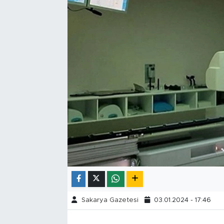
Tarihçe
Resmi İlanlar
Söyleşi
Foto Şaka
Teknoloji
Politika
Sakarya Gazetesi
03.01.2024 - 17:46