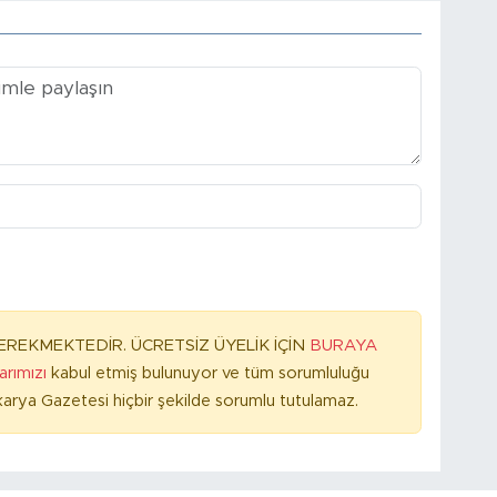
REKMEKTEDİR. ÜCRETSİZ ÜYELİK İÇİN
BURAYA
larımızı
kabul etmiş bulunuyor ve tüm sorumluluğu
arya Gazetesi hiçbir şekilde sorumlu tutulamaz.