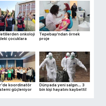
etlilerden onkoloji
Tepebaşı'ndan örnek
deki çocuklara
proje
ir’de koordinatör
Dünyada yeni salgın... 3
istemi güçleniyor
bin kişi hayatını kaybetti!