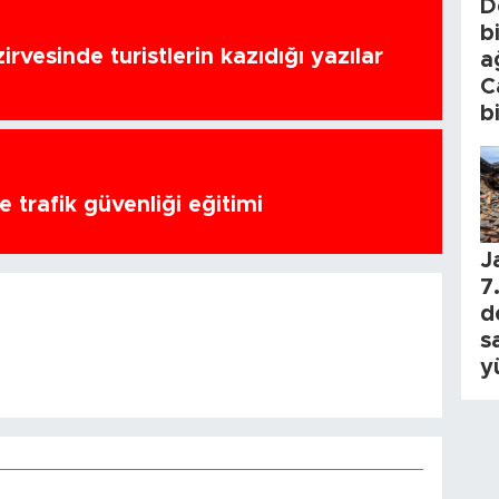
D
b
zirvesinde turistlerin kazıdığı yazılar
a
C
b
 trafik güvenliği eğitimi
J
7.
d
s
y