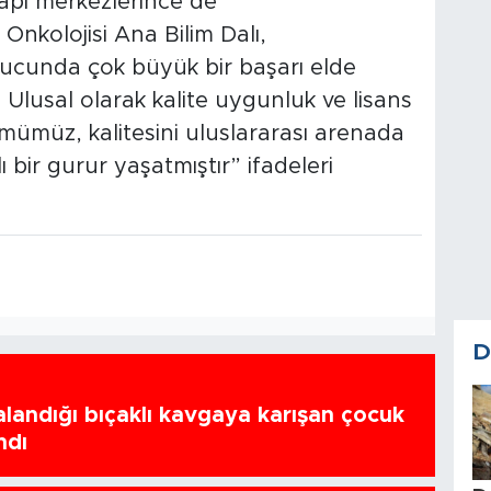
api merkezlerince de
nkolojisi Ana Bilim Dalı,
nucunda çok büyük bir başarı elde
r. Ulusal olarak kalite uygunluk ve lisans
mümüz, kalitesini uluslararası arenada
bir gurur yaşatmıştır” ifadeleri
D
ralandığı bıçaklı kavgaya karışan çocuk
ndı