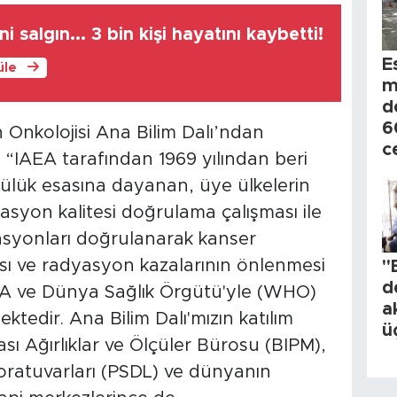
 salgın... 3 bin kişi hayatını kaybetti!
E
üle
m
d
6
 Onkolojisi Ana Bilim Dalı’ndan
c
 “IAEA tarafından 1969 yılından beri
llülük esasına dayanan, üye ülkelerin
yasyon kalitesi doğrulama çalışması ile
asyonları doğrulanarak kanser
sı ve radyasyon kazalarının önlenmesi
"
d
EA ve Dünya Sağlık Örgütü'yle (WHO)
a
lmektedir. Ana Bilim Dalı'mızın katılım
ü
ası Ağırlıklar ve Ölçüler Bürosu (BIPM),
oratuvarları (PSDL) ve dünyanın