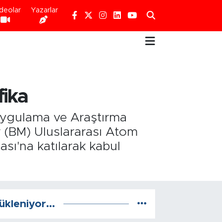
deolar
Yazarlar
ika
 Uygulama ve Araştırma
r (BM) Uluslararası Atom
sı'na katılarak kabul
ükleniyor...