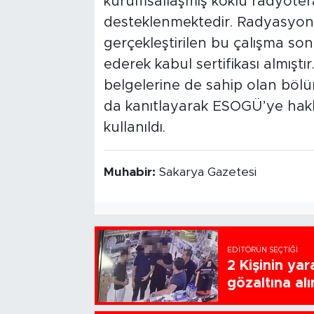
kurumsallaşmış köklü radyoter
desteklenmektedir. Radyasyon O
gerçekleştirilen bu çalışma so
ederek kabul sertifikası almıştı
belgelerine de sahip olan bölü
da kanıtlayarak ESOGÜ’ye haklı 
kullanıldı.
Muhabir:
Sakarya Gazetesi
EDITÖRÜN SEÇTIĞI
2 Kişinin ya
gözaltına alı