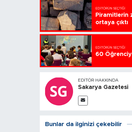
EDITÖRÜN SEÇTIĞI
Piramitlerin 
ortaya çıktı
EDITÖRÜN SEÇTIĞI
60 Öğrenciye
EDITÖR HAKKINDA
Sakarya Gazetesi
Bunlar da ilginizi çekebilir