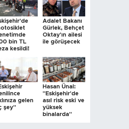
skişehir'de
Adalet Bakanı
otosiklet
Gürlek, Behçet
enetimde
Oktay'ın ailesi
00 bin TL
ile görüşecek
eza kesildi!
Eskişehir
Hasan Ünal:
enilince
"Eskişehir'de
klınıza gelen
asıl risk eski ve
ç şey"
yüksek
binalarda"