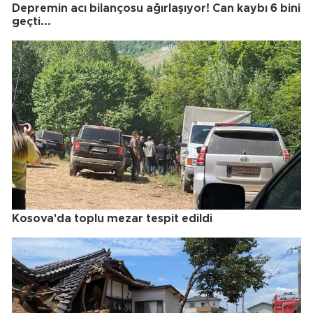
Depremin acı bilançosu ağırlaşıyor! Can kaybı 6 bini
geçti...
Kosova'da toplu mezar tespit edildi