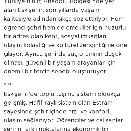
Türkiye’nin İç Anadolu Bölgesi’nde yer
alan Eskişehir, son yıllarda yaşam
Tarihçe
kalitesiyle adından sıkça söz ettiriyor. Hem
Resmi İlanlar
öğrenci şehri hem de emekliler için huzurlu
bir adres olan kent, sosyal imkanları,
Söyleşi
ulaşım kolaylığı ve kültürel zenginliği ile öne
çıkıyor. Ayrıca şehirde suç oranının düşük
Foto Şaka
olması, güvenli bir yaşam arayanlar için
Teknoloji
önemli bir tercih sebebi oluşturuyor.
Politika
***
Eskişehir’de toplu taşıma sistemi oldukça
gelişmiş. Hafif raylı sistem olan Estram
sayesinde şehir içinde hızlı ve konforlu
ulaşım sağlanıyor. Öğrenciler ve çalışanlar,
şehrin farklı noktalarına ekonomik bir