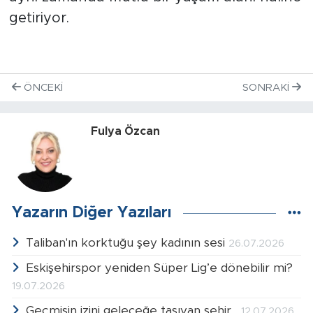
getiriyor.
ÖNCEKI
SONRAKI
Fulya Özcan
Yazarın Diğer Yazıları
Taliban'ın korktuğu şey kadının sesi
26.07.2026
Eskişehirspor yeniden Süper Lig’e dönebilir mi?
19.07.2026
Geçmişin izini geleceğe taşıyan şehir...
12.07.2026