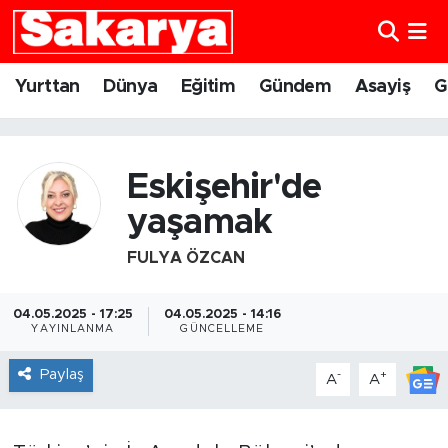
Yurttan
Eskişehir Nöbetçi Eczaneler
Yurttan
Dünya
Eğitim
Gündem
Asayiş
G
Dünya
Eskişehir Hava Durumu
Eğitim
Eskişehir Namaz Vakitleri
Eskişehir'de
yaşamak
Gündem
Eskişehir Trafik Yoğunluk Haritası
FULYA ÖZCAN
Eskişehirspor
Süper Lig Puan Durumu ve Fikstür
04.05.2025 - 17:25
04.05.2025 - 14:16
Spor
Tüm Manşetler
YAYINLANMA
GÜNCELLEME
Paylaş
-
+
A
A
Sağlık
Son Dakika Haberleri
Kültür Sanat
Haber Arşivi