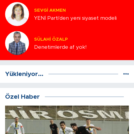
SEVGI AKMEN
YENİ Parti'den yeni siyaset modeli
SÜLAHI ÖZALP
Denetimlerde af yok!
Yükleniyor...
Özel Haber