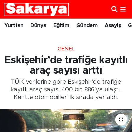
Yurttan
Eskişehir Nöbetçi Eczaneler
Yurttan
Dünya
Eğitim
Gündem
Asayiş
G
Dünya
Eskişehir Hava Durumu
GENEL
Eğitim
Eskişehir Namaz Vakitleri
Eskişehir’de trafiğe kayıtlı
Gündem
Eskişehir Trafik Yoğunluk Haritası
araç sayısı arttı
TÜİK verilerine göre Eskişehir’de trafiğe
Eskişehirspor
Süper Lig Puan Durumu ve Fikstür
kayıtlı araç sayısı 400 bin 886’ya ulaştı.
Kentte otomobiller ilk sırada yer aldı.
Spor
Tüm Manşetler
Sağlık
Son Dakika Haberleri
Kültür Sanat
Haber Arşivi