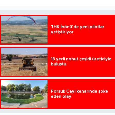
THK İnönü’de yeni pilotlar
yetiştiriyor
18 yerli nohut çeşidi üreticiyle
buluştu
Porsuk Çayı kenarında şoke
eden olay