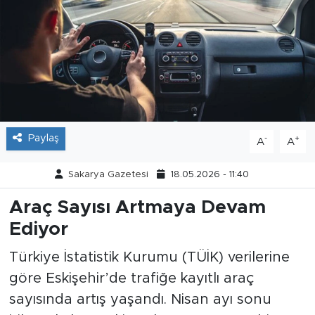
Tarihçe
Resmi İlanlar
Söyleşi
Foto Şaka
Paylaş
-
+
A
A
Teknoloji
Sakarya Gazetesi
18.05.2026 - 11:40
Politika
Araç Sayısı Artmaya Devam
Ediyor
Türkiye İstatistik Kurumu (TÜİK) verilerine
göre Eskişehir’de trafiğe kayıtlı araç
sayısında artış yaşandı. Nisan ayı sonu