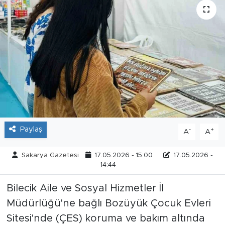
Tarihçe
Resmi İlanlar
Söyleşi
Foto Şaka
Teknoloji
Paylaş
-
+
A
A
Politika
Sakarya Gazetesi
17.05.2026 - 15:00
17.05.2026 -
14:44
Bilecik Aile ve Sosyal Hizmetler İl
Müdürlüğü'ne bağlı Bozüyük Çocuk Evleri
Sitesi'nde (ÇES) koruma ve bakım altında