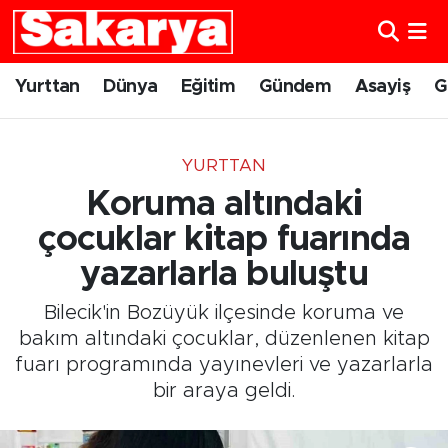
Yurttan
Eskişehir Nöbetçi Eczaneler
Yurttan
Dünya
Eğitim
Gündem
Asayiş
G
Dünya
Eskişehir Hava Durumu
YURTTAN
Eğitim
Eskişehir Namaz Vakitleri
Koruma altındaki
Gündem
Eskişehir Trafik Yoğunluk Haritası
çocuklar kitap fuarında
yazarlarla buluştu
Eskişehirspor
Süper Lig Puan Durumu ve Fikstür
Bilecik'in Bozüyük ilçesinde koruma ve
Spor
Tüm Manşetler
bakım altındaki çocuklar, düzenlenen kitap
fuarı programında yayınevleri ve yazarlarla
Sağlık
Son Dakika Haberleri
bir araya geldi.
Kültür Sanat
Haber Arşivi