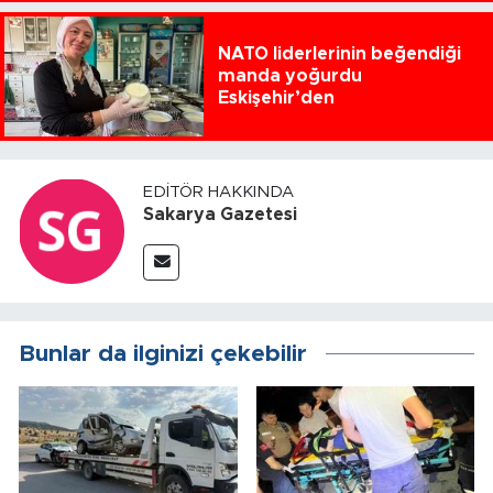
NATO liderlerinin beğendiği
manda yoğurdu
Eskişehir’den
EDITÖR HAKKINDA
Sakarya Gazetesi
Bunlar da ilginizi çekebilir