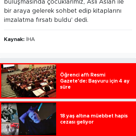
buluşmasında çocuklarımız, Aslı Aslan ile
bir araya gelerek sohbet edip kitaplarını
imzalatma fırsatı buldu' dedi.
Kaynak:
İHA
Öğrenci affı Resmi
Gazete’de: Başvuru için 4 ay
süre
18 yaş altına müebbet hapis
cezası geliyor