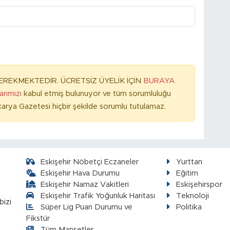
REKMEKTEDİR. ÜCRETSİZ ÜYELİK İÇİN
BURAYA
larımızı
kabul etmiş bulunuyor ve tüm sorumluluğu
arya Gazetesi hiçbir şekilde sorumlu tutulamaz.
Eskişehir Nöbetçi Eczaneler
Yurttan
Eskişehir Hava Durumu
Eğitim
Eskişehir Namaz Vakitleri
Eskişehirspor
Eskişehir Trafik Yoğunluk Haritası
Teknoloji
bizi
Süper Lig Puan Durumu ve
Politika
Fikstür
Tüm Manşetler