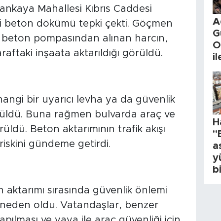
Çankaya Mahallesi Kıbrıs Caddesi
A
ki beton dökümü tepki çekti. Göçmen
G
 beton pompasından alınan harcın,
O
araftaki inşaata aktarıldığı görüldü.
i
angi bir uyarıcı levha ya da güvenlik
ürüldü. Buna rağmen bulvarda araç ve
H
üldü. Beton aktarımının trafik akışı
"
 riskini gündeme getirdi.
a
y
b
 aktarımı sırasında güvenlik önlemi
neden oldu. Vatandaşlar, benzer
apılması ve yaya ile araç güvenliği için