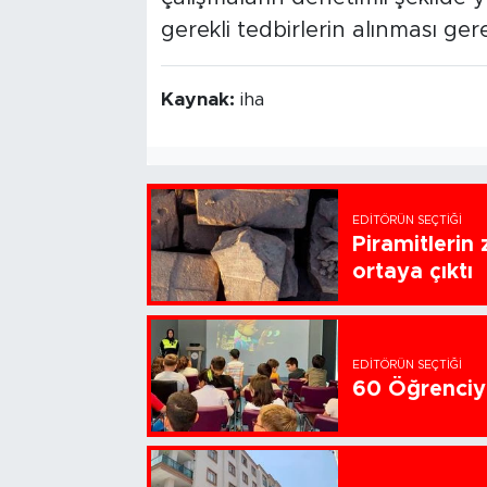
gerekli tedbirlerin alınması gerek
Kaynak:
iha
EDITÖRÜN SEÇTIĞI
Piramitlerin 
ortaya çıktı
EDITÖRÜN SEÇTIĞI
60 Öğrenciye