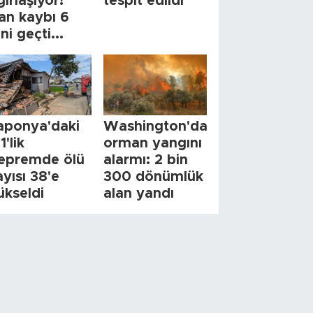
ğırlaşıyor!
tespit edildi
an kaybı 6
ini geçti...
aponya'daki
Washington'da
1'lik
orman yangını
epremde ölü
alarmı: 2 bin
ayısı 38'e
300 dönümlük
ükseldi
alan yandı