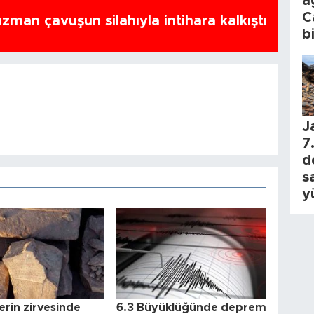
a
C
zman çavuşun silahıyla intihara kalkıştı
b
J
7.
d
s
y
erin zirvesinde
6.3 Büyüklüğünde deprem