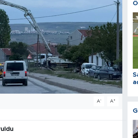
Ö
S
a
-
+
A
A
G
ruldu