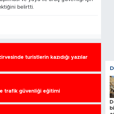
tiğini belirtti.
zirvesinde turistlerin kazıdığı yazılar
D
 trafik güvenliği eğitimi
D
b