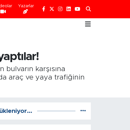
deolar
Yazarlar
aptılar!
n bulvarın karşısına
da araç ve yaya trafiğinin
ükleniyor...