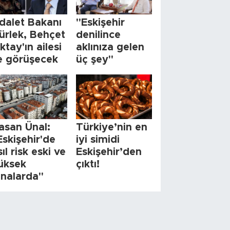
dalet Bakanı
"Eskişehir
ürlek, Behçet
denilince
ktay'ın ailesi
aklınıza gelen
le görüşecek
üç şey"
asan Ünal:
Türkiye’nin en
Eskişehir'de
iyi simidi
sıl risk eski ve
Eskişehir’den
üksek
çıktı!
inalarda"