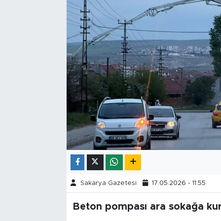
Tarihçe
Resmi İlanlar
Söyleşi
Foto Şaka
Teknoloji
Politika
Sakarya Gazetesi
17.05.2026 - 11:55
Beton pompası ara sokağa ku