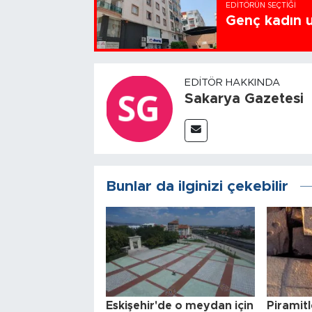
EDITÖRÜN SEÇTIĞI
Genç kadın u
EDITÖR HAKKINDA
Sakarya Gazetesi
Bunlar da ilginizi çekebilir
Eskişehir'de o meydan için
Piramitl