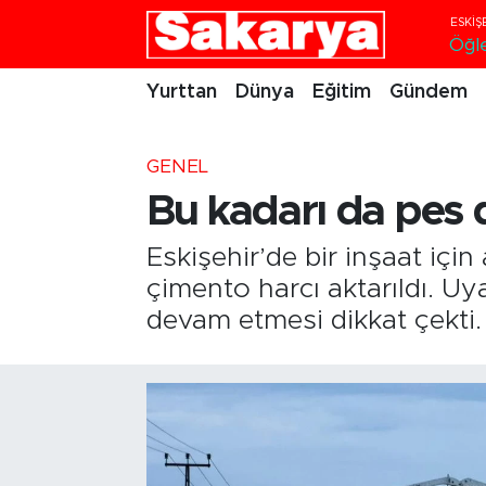
Öğl
Yurttan
Eskişehir Nöbetçi Eczaneler
Yurttan
Dünya
Eğitim
Gündem
Dünya
Eskişehir Hava Durumu
GENEL
Eğitim
Eskişehir Namaz Vakitleri
Bu kadarı da pes d
Gündem
Eskişehir Trafik Yoğunluk Haritası
Eskişehir’de bir inşaat iç
çimento harcı aktarıldı. Uy
Eskişehirspor
Süper Lig Puan Durumu ve Fikstür
devam etmesi dikkat çekti.
Spor
Tüm Manşetler
Sağlık
Son Dakika Haberleri
Kültür Sanat
Haber Arşivi