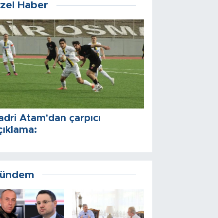
zel Haber
adri Atam'dan çarpıcı
çıklama:
ündem