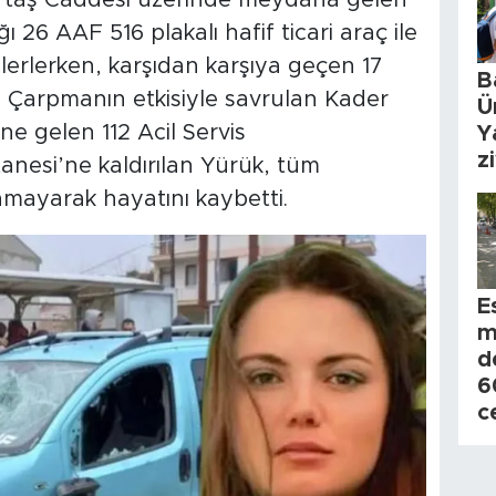
ı 26 AAF 516 plakalı hafif ticari araç ile
lerlerken, karşıdan karşıya geçen 17
B
. Çarpmanın etkisiyle savrulan Kader
Ü
ne gelen 112 Acil Servis
Y
z
anesi’ne kaldırılan Yürük, tüm
mayarak hayatını kaybetti.
E
m
d
6
c