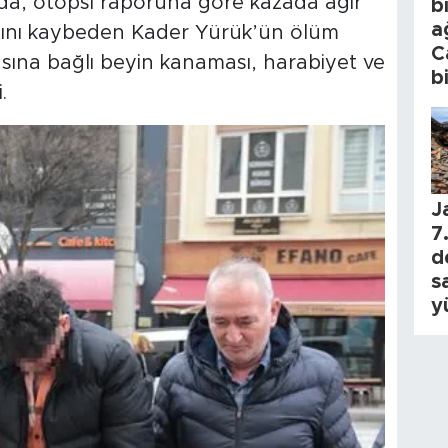
arda, otopsi raporuna göre kazada ağır
b
a
ını kaybeden Kader Yürük’ün ölüm
C
ına bağlı beyin kanaması, harabiyet ve
b
.
J
7.
d
s
y