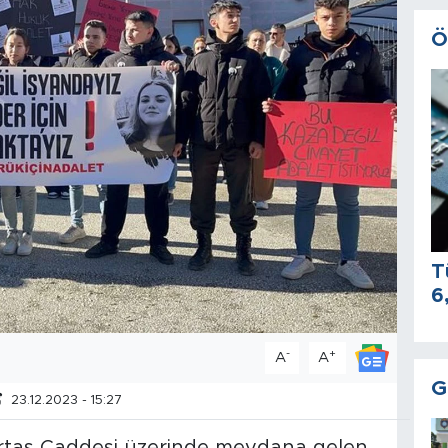
Ö
T
6
-
+
A
A
G
23.12.2023 - 15:27
 Ertaş Caddesi üzerinde meydana gelen