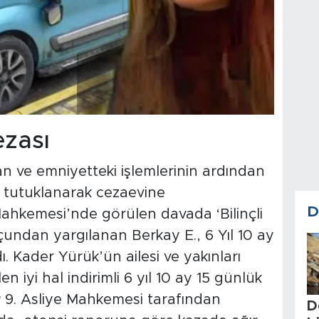
cezası
an ve emniyetteki işlemlerinin ardından
, tutuklanarak cezaevine
D
Mahkemesi’nde görülen davada ‘Bilinçli
undan yargılanan Berkay E., 6 Yıl 10 ay
ı. Kader Yürük’ün ailesi ve yakınları
n iyi hal indirimli 6 yıl 10 ay 15 günlük
r
9. Asliye Mahkemesi tarafından
D