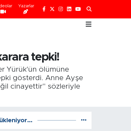
deolar
Yazarlar
karara tepki!
der Yürük'ün ölümüne
tepki gösterdi. Anne Ayşe
l cinayettir" sözleriyle
ükleniyor...