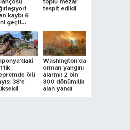
ilançosu
toplu mezar
ğırlaşıyor!
tespit edildi
an kaybı 6
ini geçti...
aponya'daki
Washington'da
1'lik
orman yangını
epremde ölü
alarmı: 2 bin
ayısı 38'e
300 dönümlük
ükseldi
alan yandı