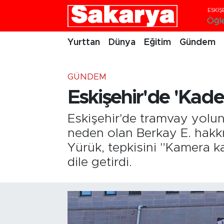
Öğl
Yurttan
Eskişehir Nöbetçi Eczaneler
Yurttan
Dünya
Eğitim
Gündem
Dünya
Eskişehir Hava Durumu
GÜNDEM
Eğitim
Eskişehir Namaz Vakitleri
Eskişehir'de 'Kade
Gündem
Eskişehir Trafik Yoğunluk Haritası
Eskişehir'de tramvay yolu
neden olan Berkay E. hakkı
Eskişehirspor
Süper Lig Puan Durumu ve Fikstür
Yürük, tepkisini "Kamera ka
dile getirdi.
Spor
Tüm Manşetler
Sağlık
Son Dakika Haberleri
Kültür Sanat
Haber Arşivi