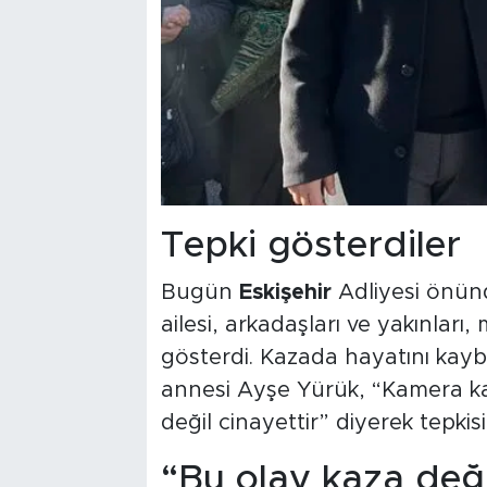
Tepki gösterdiler
Bugün
Eskişehir
Adliyesi önün
ailesi, arkadaşları ve yakınlar
gösterdi. Kazada hayatını kay
annesi Ayşe Yürük, “Kamera ka
değil cinayettir” diyerek tepkisin
“Bu olay kaza deği