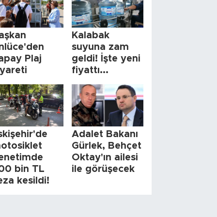
aşkan
Kalabak
nlüce'den
suyuna zam
apay Plaj
geldi! İşte yeni
iyareti
fiyattı...
skişehir'de
Adalet Bakanı
otosiklet
Gürlek, Behçet
enetimde
Oktay'ın ailesi
00 bin TL
ile görüşecek
eza kesildi!