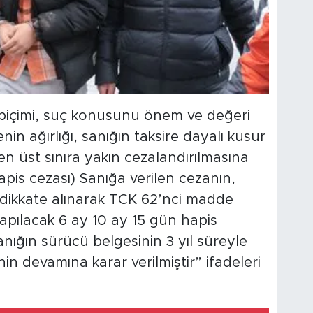
 biçimi, suç konusunu önem ve değeri
in ağırlığı, sanığın taksire dayalı kusur
n üst sınıra yakın cezalandırılmasına
l hapis cezası) Sanığa verilen cezanın,
ri dikkate alınarak TCK 62’nci madde
 yapılacak 6 ay 10 ay 15 gün hapis
anığın sürücü belgesinin 3 yıl süreyle
nin devamına karar verilmiştir” ifadeleri