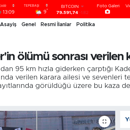
Foto Galeri
Vi
DOLAR
°
9
e
13:09
45,43620
0.02
EURO
Asayiş
Genel
Resmi İlanlar
Politika
53,38690
0.19
STERLİN
61,60380
0.18
G.ALTIN
6862,09000
0.19
r'in ölümü sonrası verilen 
BİST100
14.598,00
0
BITCOIN
ndan 95 km hızla giderken çarptığı Ka
79.591,74
-1.82
nda verilen karara ailesi ve sevenleri 
yıtlarında görüldüğü üzere bu kaza deği
Y