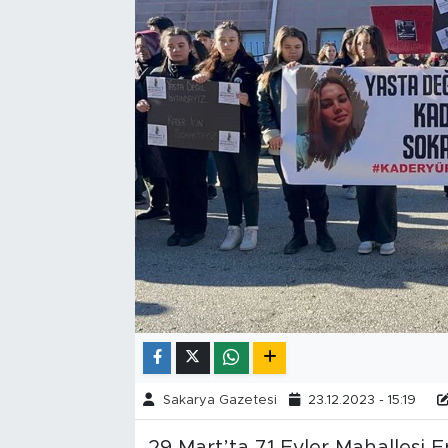
Tarihçe
Resmi İlanlar
Söyleşi
Foto Şaka
Teknoloji
Politika
Sakarya Gazetesi
23.12.2023 - 15:19
29 Mart’ta 71 Evler Mahallesi