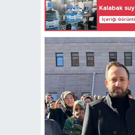
Kalabak suyu
İçeriği Görünt