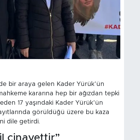
de bir araya gelen Kader Yürük’ün
ı, mahkeme kararına hep bir ağızdan tepki
beden 17 yaşındaki Kader Yürük’ün
yıtlarında görüldüğü üzere bu kaza
i dile getirdi.
l cinayettir”