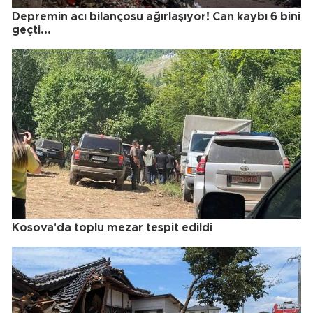
Depremin acı bilançosu ağırlaşıyor! Can kaybı 6 bini
geçti...
Kosova'da toplu mezar tespit edildi