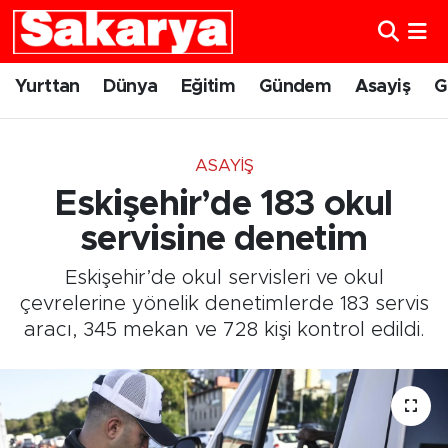
Yurttan
Eskişehir Nöbetçi Eczaneler
Yurttan
Dünya
Eğitim
Gündem
Asayiş
G
Dünya
Eskişehir Hava Durumu
ASAYIŞ
Eğitim
Eskişehir Namaz Vakitleri
Eskişehir’de 183 okul
Gündem
Eskişehir Trafik Yoğunluk Haritası
servisine denetim
Eskişehir’de okul servisleri ve okul
Eskişehirspor
Süper Lig Puan Durumu ve Fikstür
çevrelerine yönelik denetimlerde 183 servis
aracı, 345 mekan ve 728 kişi kontrol edildi.
Spor
Tüm Manşetler
Sağlık
Son Dakika Haberleri
Kültür Sanat
Haber Arşivi