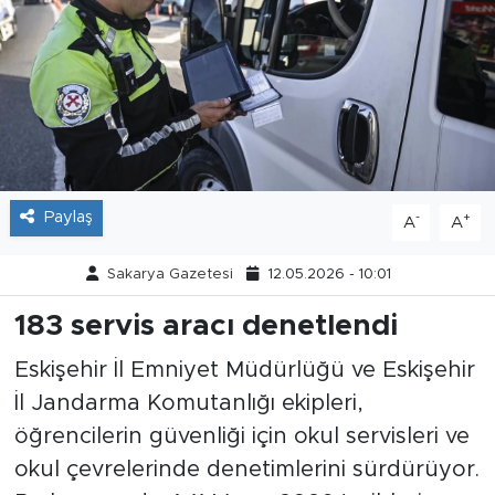
Tarihçe
Resmi İlanlar
Söyleşi
Foto Şaka
Paylaş
-
+
A
A
Teknoloji
Sakarya Gazetesi
12.05.2026 - 10:01
Politika
183 servis aracı denetlendi
Eskişehir İl Emniyet Müdürlüğü ve Eskişehir
İl Jandarma Komutanlığı ekipleri,
öğrencilerin güvenliği için okul servisleri ve
okul çevrelerinde denetimlerini sürdürüyor.