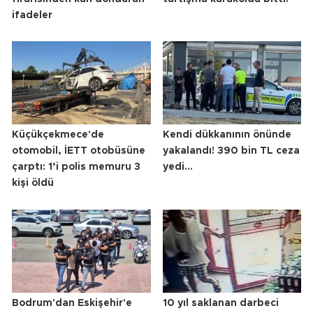
ifadeler
Küçükçekmece'de
Kendi dükkanının önünde
otomobil, İETT otobüsüne
yakalandı! 390 bin TL ceza
çarptı: 1’i polis memuru 3
yedi...
kişi öldü
Bodrum'dan Eskişehir'e
10 yıl saklanan darbeci