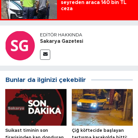
seyreden araca 140 bin TL
ceza
EDITÖR HAKKINDA
Sakarya Gazetesi
Bunlar da ilginizi çekebilir
Suikast timinin son
Çiğ köftecide başlayan
firarisinden kan donduran
tartışma karakolda bitti!