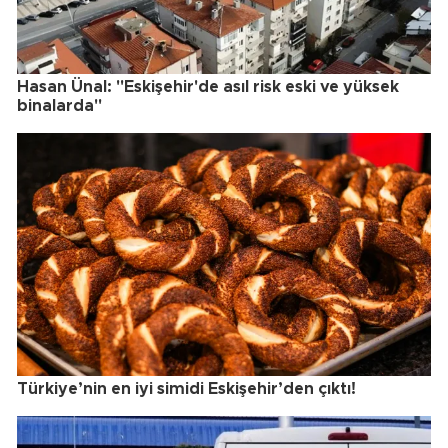
Hasan Ünal: "Eskişehir'de asıl risk eski ve yüksek
binalarda"
Türkiye’nin en iyi simidi Eskişehir’den çıktı!