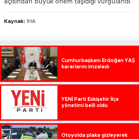
açısından büyük önem taşıdığı vurgulandı.
Kaynak:
İHA
Cumhurbaşkanı Erdoğan YAŞ
kararlarını imzaladı
YENİ Parti Eskişehir İlçe
yönetimi belli oldu
Otoyolda plaka gizleyerek