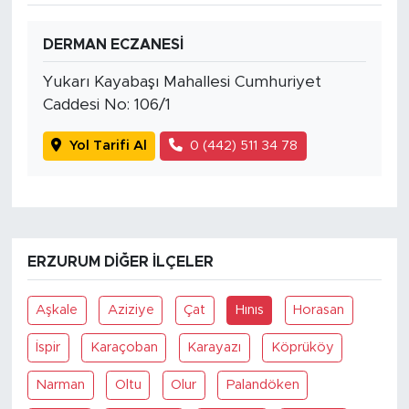
DERMAN ECZANESİ
Yukarı Kayabaşı Mahallesi Cumhuriyet
Caddesi No: 106/1
Yol Tarifi Al
0 (442) 511 34 78
ERZURUM DIĞER İLÇELER
Aşkale
Aziziye
Çat
Hınıs
Horasan
İspir
Karaçoban
Karayazı
Köprüköy
Narman
Oltu
Olur
Palandöken