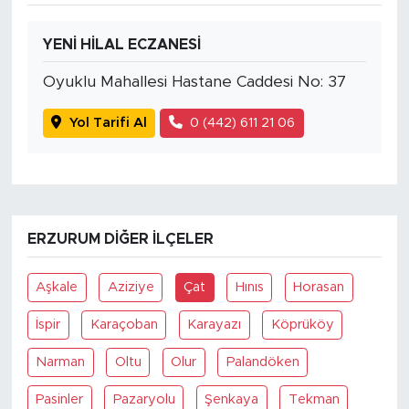
YENİ HİLAL ECZANESİ
Oyuklu Mahallesi Hastane Caddesi No: 37
Yol Tarifi Al
0 (442) 611 21 06
ERZURUM DIĞER İLÇELER
Aşkale
Aziziye
Çat
Hınıs
Horasan
İspir
Karaçoban
Karayazı
Köprüköy
Narman
Oltu
Olur
Palandöken
Pasinler
Pazaryolu
Şenkaya
Tekman