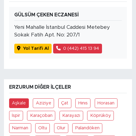
GÜLSÜM ÇEKEN ECZANESİ
Yeni Mahalle İstanbul Caddesi Metebey
Sokak Fatih Apt. No: 207/1
Yol Tarifi Al
0 (442) 415 13 94
ERZURUM DIĞER İLÇELER
Aşkale
Aziziye
Çat
Hınıs
Horasan
İspir
Karaçoban
Karayazı
Köprüköy
Narman
Oltu
Olur
Palandöken