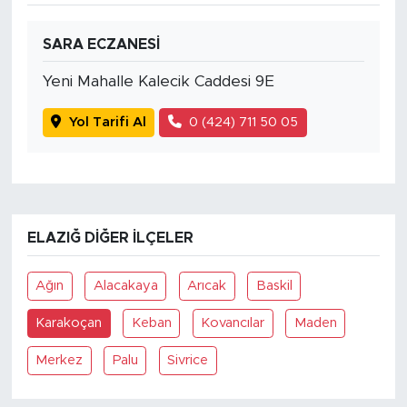
SARA ECZANESİ
Yeni Mahalle Kalecik Caddesi 9E
Yol Tarifi Al
0 (424) 711 50 05
ELAZIĞ DIĞER İLÇELER
Ağın
Alacakaya
Arıcak
Baskil
Karakoçan
Keban
Kovancılar
Maden
Merkez
Palu
Sivrice