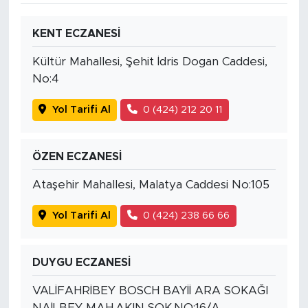
KENT ECZANESİ
Kültür Mahallesi, Şehit İdris Dogan Caddesi,
No:4
Yol Tarifi Al
0 (424) 212 20 11
ÖZEN ECZANESİ
Ataşehir Mahallesi, Malatya Caddesi No:105
Yol Tarifi Al
0 (424) 238 66 66
DUYGU ECZANESİ
VALİFAHRİBEY BOSCH BAYİİ ARA SOKAĞI
NAİLBEY MAH.AKIN SOK.NO:16/A