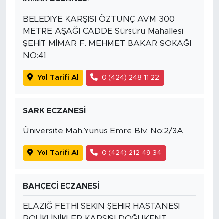
BELEDİYE KARŞISI ÖZTUNÇ AVM 300
METRE AŞAĞI CADDE Sürsürü Mahallesi
ŞEHİT MİMAR F. MEHMET BAKAR SOKAĞI
NO:41
Yol Tarifi Al
0 (424) 248 11 22
SARK ECZANESİ
Üniversite Mah.Yunus Emre Blv. No:2/3A
Yol Tarifi Al
0 (424) 212 49 34
BAHÇECİ ECZANESİ
ELAZIĞ FETHİ SEKİN ŞEHİR HASTANESİ
POLİKLİNİKLER KARŞISI DOĞUKENT