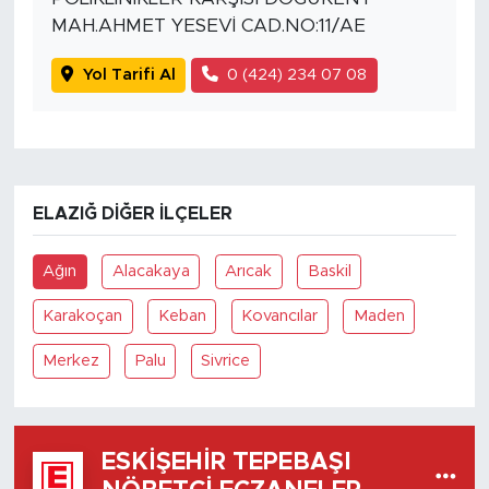
MAH.AHMET YESEVİ CAD.NO:11/AE
Yol Tarifi Al
0 (424) 234 07 08
ELAZIĞ DIĞER İLÇELER
Ağın
Alacakaya
Arıcak
Baskil
Karakoçan
Keban
Kovancılar
Maden
Merkez
Palu
Sivrice
ESKIŞEHIR TEPEBAŞI