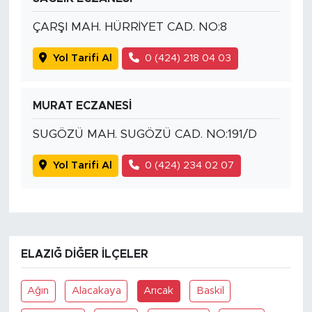
ÇARŞI MAH. HÜRRİYET CAD. NO:8
Yol Tarifi Al
0 (424) 218 04 03
MURAT ECZANESİ
SUGÖZÜ MAH. SUGÖZÜ CAD. NO:191/D
Yol Tarifi Al
0 (424) 234 02 07
ELAZIĞ DIĞER İLÇELER
Ağın
Alacakaya
Arıcak
Baskil