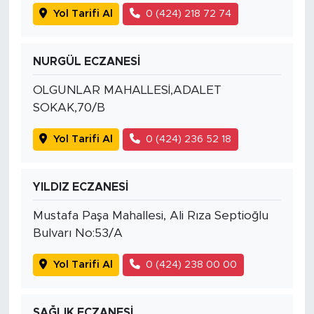
Yol Tarifi Al
0 (424) 218 72 74
NURGÜL ECZANESİ
OLGUNLAR MAHALLESİ,ADALET
SOKAK,70/B
Yol Tarifi Al
0 (424) 236 52 18
YILDIZ ECZANESİ
Mustafa Paşa Mahallesi, Ali Rıza Septioğlu
Bulvarı No:53/A
Yol Tarifi Al
0 (424) 238 00 00
SAĞLIK ECZANESİ