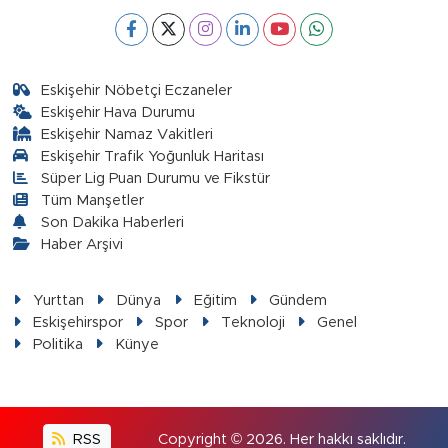
Eskişehir Nöbetçi Eczaneler
Eskişehir Hava Durumu
Eskişehir Namaz Vakitleri
Eskişehir Trafik Yoğunluk Haritası
Süper Lig Puan Durumu ve Fikstür
Tüm Manşetler
Son Dakika Haberleri
Haber Arşivi
Yurttan
Dünya
Eğitim
Gündem
Eskişehirspor
Spor
Teknoloji
Genel
Politika
Künye
RSS
Copyright © 2026. Her hakkı saklıdır.