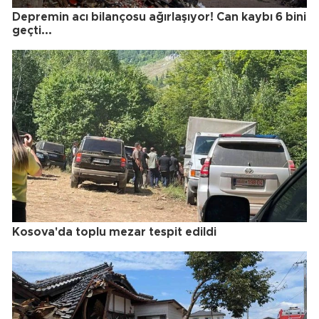
Depremin acı bilançosu ağırlaşıyor! Can kaybı 6 bini
geçti...
Kosova'da toplu mezar tespit edildi