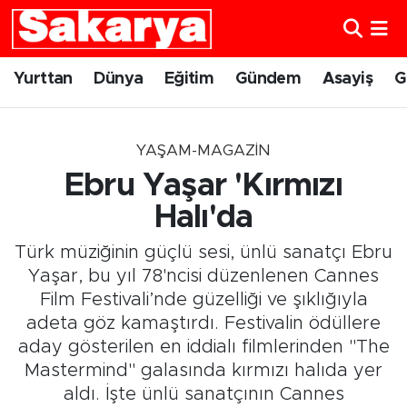
Yurttan
Eskişehir Nöbetçi Eczaneler
Yurttan
Dünya
Eğitim
Gündem
Asayiş
G
Dünya
Eskişehir Hava Durumu
YAŞAM-MAGAZIN
Eğitim
Eskişehir Namaz Vakitleri
Ebru Yaşar 'Kırmızı
Gündem
Eskişehir Trafik Yoğunluk Haritası
Halı'da
Türk müziğinin güçlü sesi, ünlü sanatçı Ebru
Eskişehirspor
Süper Lig Puan Durumu ve Fikstür
Yaşar, bu yıl 78'ncisi düzenlenen Cannes
Film Festivali’nde güzelliği ve şıklığıyla
Spor
Tüm Manşetler
adeta göz kamaştırdı. Festivalin ödüllere
aday gösterilen en iddialı filmlerinden "The
Sağlık
Son Dakika Haberleri
Mastermind" galasında kırmızı halıda yer
Kültür Sanat
Haber Arşivi
aldı. İşte ünlü sanatçının Cannes