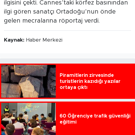
ilgisini çekti. Cannes’taki körfez basınından
ilgi gören sanatçı Ortadoğu’nun önde
gelen mecralarına röportaj verdi.
Kaynak:
Haber Merkezi
Piramitlerin zirvesinde
turistlerin kazıdığı yazılar
ortaya çıktı
60 Öğrenciye trafik güvenliği
eğitimi