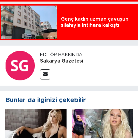
Genç kadın uzman çavuşun
silahıyla intihara kalkıştı
EDITÖR HAKKINDA
Sakarya Gazetesi
Bunlar da ilginizi çekebilir