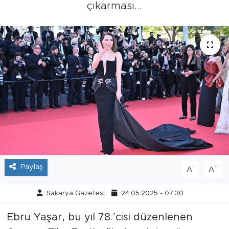
çıkarması...
Tarihçe
Resmi İlanlar
Söyleşi
Foto Şaka
Teknoloji
Politika
Paylaş
-
+
A
A
Sakarya Gazetesi
24.05.2025 - 07:30
Ebru Yaşar, bu yıl 78.’cisi düzenlenen