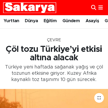
Yurttan
Eskişehir Nöbetçi Eczaneler
Yurttan
Dünya
Eğitim
Gündem
Asayiş
G
Dünya
Eskişehir Hava Durumu
ÇEVRE
Eğitim
Eskişehir Namaz Vakitleri
Çöl tozu Türkiye’yi etkisi
Gündem
Eskişehir Trafik Yoğunluk Haritası
altına alacak
Türkiye yeni haftada sağanak yağış ve çöl
Eskişehirspor
Süper Lig Puan Durumu ve Fikstür
tozunun etkisine giriyor. Kuzey Afrika
kaynaklı toz taşınımı 10 gün sürecek.
Spor
Tüm Manşetler
Sağlık
Son Dakika Haberleri
Kültür Sanat
Haber Arşivi