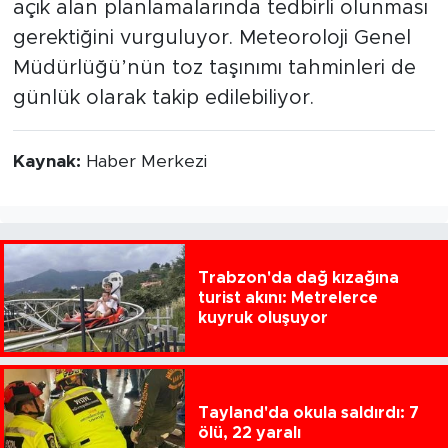
açık alan planlamalarında tedbirli olunması
gerektiğini vurguluyor. Meteoroloji Genel
Müdürlüğü’nün toz taşınımı tahminleri de
günlük olarak takip edilebiliyor.
Kaynak:
Haber Merkezi
Trabzon'da dağ kızağına
turist akını: Metrelerce
kuyruk oluşuyor
Tayland'da okula saldırdı: 7
ölü, 22 yaralı