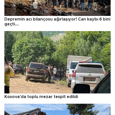
Depremin acı bilançosu ağırlaşıyor! Can kaybı 6 bini
geçti...
Kosova'da toplu mezar tespit edildi