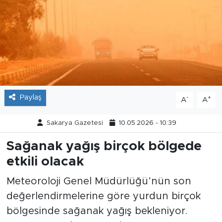
Tarihçe
Resmi İlanlar
Söyleşi
Foto Şaka
Paylaş
-
+
A
A
Teknoloji
Sakarya Gazetesi
10.05.2026 - 10:39
Politika
Sağanak yağış birçok bölgede
etkili olacak
Meteoroloji Genel Müdürlüğü’nün son
değerlendirmelerine göre yurdun birçok
bölgesinde sağanak yağış bekleniyor.