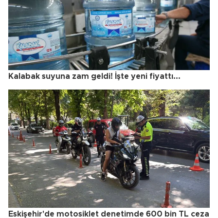
Kalabak suyuna zam geldi! İşte yeni fiyattı...
Eskişehir'de motosiklet denetimde 600 bin TL ceza