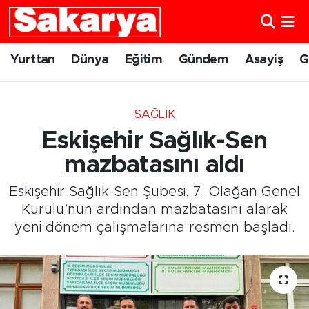
Yurttan
Eskişehir Nöbetçi Eczaneler
Yurttan
Dünya
Eğitim
Gündem
Asayiş
G
Dünya
Eskişehir Hava Durumu
SAĞLIK
Eğitim
Eskişehir Namaz Vakitleri
Eskişehir Sağlık-Sen
Gündem
Eskişehir Trafik Yoğunluk Haritası
mazbatasını aldı
Eskişehir Sağlık-Sen Şubesi, 7. Olağan Genel
Eskişehirspor
Süper Lig Puan Durumu ve Fikstür
Kurulu’nun ardından mazbatasını alarak
yeni dönem çalışmalarına resmen başladı.
Spor
Tüm Manşetler
Sağlık
Son Dakika Haberleri
Kültür Sanat
Haber Arşivi