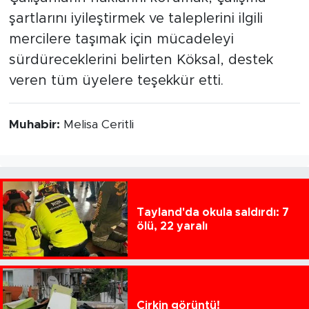
şartlarını iyileştirmek ve taleplerini ilgili
mercilere taşımak için mücadeleyi
sürdüreceklerini belirten Köksal, destek
veren tüm üyelere teşekkür etti.
Muhabir:
Melisa Ceritli
Tayland'da okula saldırdı: 7
ölü, 22 yaralı
Çirkin görüntü!