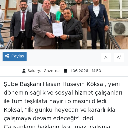
Tarihçe
Resmi İlanlar
Söyleşi
Foto Şaka
Paylaş
-
+
A
A
Teknoloji
Sakarya Gazetesi
11.06.2026 - 14:50
Politika
Şube Başkanı Hasan Hüseyin Köksal, yeni
dönemin sağlık ve sosyal hizmet çalışanları
ile tüm teşkilata hayırlı olmasını diledi.
Köksal, “İlk günkü heyecan ve kararlılıkla
çalışmaya devam edeceğiz” dedi.
Çalışanların haklarını korumak, çalışma