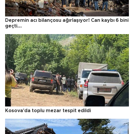
Depremin acı bilançosu ağırlaşıyor! Can kaybı 6 bini
geçti...
Kosova'da toplu mezar tespit edildi