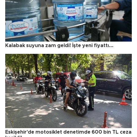
Kalabak suyuna zam geldi! İşte yeni fiyattı...
Eskişehir'de motosiklet denetimde 600 bin TL ceza