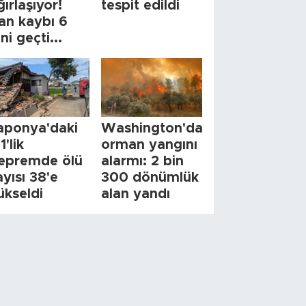
ğırlaşıyor!
tespit edildi
an kaybı 6
ini geçti...
aponya'daki
Washington'da
1'lik
orman yangını
epremde ölü
alarmı: 2 bin
ayısı 38'e
300 dönümlük
ükseldi
alan yandı