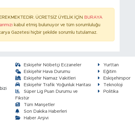
REKMEKTEDİR. ÜCRETSİZ ÜYELİK İÇİN
BURAYA
larımızı
kabul etmiş bulunuyor ve tüm sorumluluğu
arya Gazetesi hiçbir şekilde sorumlu tutulamaz.
Eskişehir Nöbetçi Eczaneler
Yurttan
Eskişehir Hava Durumu
Eğitim
Eskişehir Namaz Vakitleri
Eskişehirspor
Eskişehir Trafik Yoğunluk Haritası
Teknoloji
bizi
Süper Lig Puan Durumu ve
Politika
Fikstür
Tüm Manşetler
Son Dakika Haberleri
Haber Arşivi