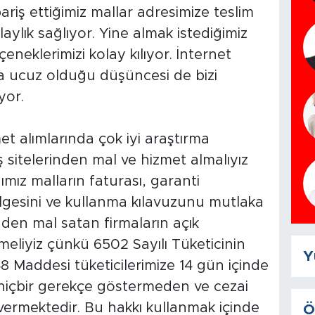
ariş ettiğimiz mallar adresimize teslim
aylık sağlıyor. Yine almak istediğimiz
çeneklerimizi kolay kılıyor. İnternet
a ucuz olduğu düşüncesi de bizi
yor.
t alımlarında çok iyi araştırma
ş sitelerinden mal ve hizmet almalıyız
ımız malların faturası, garanti
lgesini ve kullanma kılavuzunu mutlaka
rinden mal satan firmaların açık
meliyiz çünkü 6502 Sayılı Tüketicinin
Y
 Maddesi tüketicilerimize 14 gün içinde
n hiçbir gerekçe göstermeden ve cezai
ermektedir. Bu hakkı kullanmak içinde
Ö