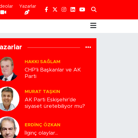
deolar
Yazarlar
azarlar
HAKKI SAĞLAM
CHP'li Başkanlar ve AK
Parti
MURAT TAŞKIN
AK Parti Eskişehir'de
siyaset üretebiliyor mu?
ERDINÇ ÖZKAN
İlginç olaylar...