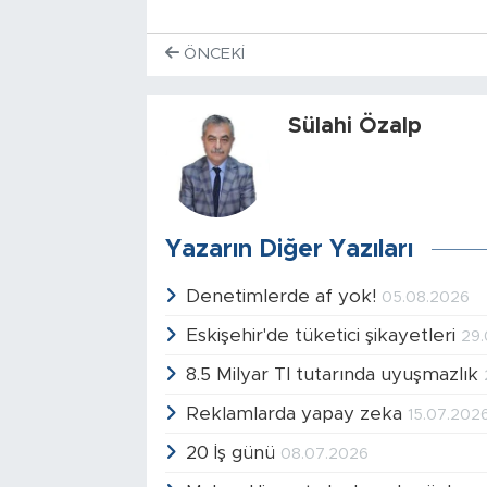
ÖNCEKI
Sülahi Özalp
Yazarın Diğer Yazıları
Denetimlerde af yok!
05.08.2026
Eskişehir'de tüketici şikayetleri
29
8.5 Milyar Tl tutarında uyuşmazlık
Reklamlarda yapay zeka
15.07.202
20 İş günü
08.07.2026