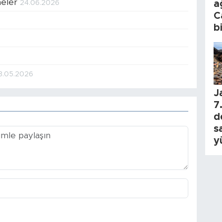
meler
a
24.06.2026
C
b
3.05.2026
J
7.
d
s
y