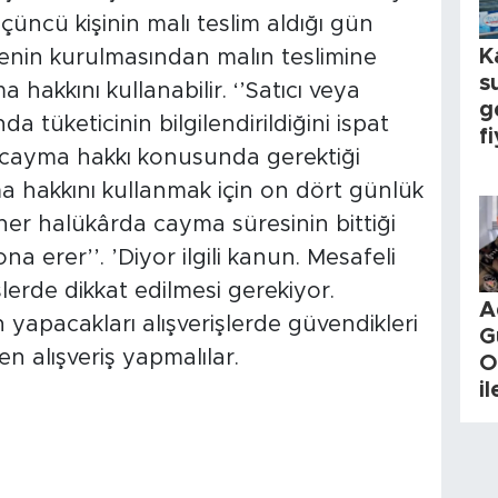
çüncü kişinin malı teslim aldığı gün
K
menin kurulmasından malın teslimine
s
hakkını kullanabilir. ‘’Satıcı veya
g
 tüketicinin bilgilendirildiğini ispat
fi
 cayma hakkı konusunda gerektiği
ma hakkını kullanmak için on dört günlük
 her halükârda cayma süresinin bittiği
ona erer’’. ’Diyor ilgili kanun. Mesafeli
şlerde dikkat edilmesi gerekiyor.
A
 yapacakları alışverişlerde güvendikleri
G
en alışveriş yapmalılar.
O
i