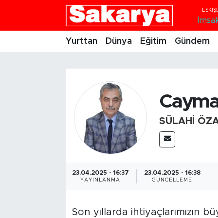
İmsa
Yurttan
Eskişehir Nöbetçi Eczaneler
Yurttan
Dünya
Eğitim
Gündem
Dünya
Eskişehir Hava Durumu
Eğitim
Eskişehir Namaz Vakitleri
Cayma 
Gündem
Eskişehir Trafik Yoğunluk Haritası
SÜLAHI ÖZ
Eskişehirspor
Süper Lig Puan Durumu ve Fikstür
Spor
Tüm Manşetler
23.04.2025 - 16:37
23.04.2025 - 16:38
YAYINLANMA
GÜNCELLEME
Sağlık
Son Dakika Haberleri
Kültür Sanat
Haber Arşivi
Son yıllarda ihtiyaçlarımızın 