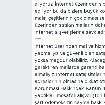
alıyoruz. İnternet üzerinden sip
Tarihçe
ediliyor bu da bizlere büyük kol
malın çeşitlerinin çok olması se
Resmi İlanlar
üzerinden satılan malların dah
internet alışverişlerine sevk edi
Söyleşi
***
Foto Şaka
İnternet üzerinden mal ve hizme
yapmalıyız ve güvenli olan satı
Teknoloji
yoksa mağdur olabiliriz. Alacağ
gerektiren mallarda garanti be
Politika
almalıyız. İnternet satış sitele
adreslerinin olmasına dikkat et
Korunması Hakkındaki Kanun 48
yaptıkları mesafeli alışverişte
şart ödemeksizin cayma hakkı v