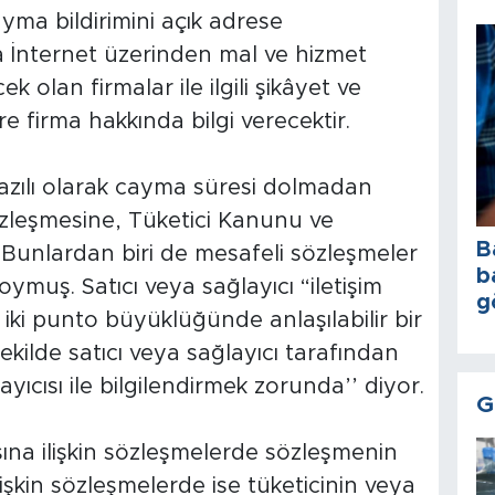
yma bildirimini açık adrese
 İnternet üzerinden mal ve hizmet
 olan firmalar ile ilgili şikâyet ve
e firma hakkında bilgi verecektir.
yazılı olarak cayma süresi dolmadan
 sözleşmesine, Tüketici Kanunu ve
B
 Bunlardan biri de mesafeli sözleşmeler
b
ymuş. Satıcı veya sağlayıcı “iletişim
g
iki punto büyüklüğünde anlaşılabilir bir
şekilde satıcı veya sağlayıcı tarafından
layıcısı ile bilgilendirmek zorunda’’ diyor.
G
sına ilişkin sözleşmelerde sözleşmenin
işkin sözleşmelerde ise tüketicinin veya