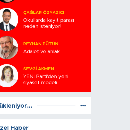
ÇAĞLAR ÖZYAZICI
Okullarda kayıt parası
neden isteniyor!
REYHAN PÜTÜN
Adalet ve ahlak
SEVGI AKMEN
YENİ Parti'den yeni
siyaset modeli
ükleniyor...
zel Haber