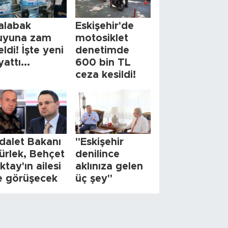
alabak
Eskişehir'de
uyuna zam
motosiklet
eldi! İşte yeni
denetimde
yattı...
600 bin TL
ceza kesildi!
dalet Bakanı
"Eskişehir
ürlek, Behçet
denilince
ktay'ın ailesi
aklınıza gelen
le görüşecek
üç şey"