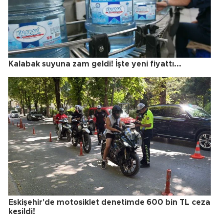
Kalabak suyuna zam geldi! İşte yeni fiyattı...
Eskişehir'de motosiklet denetimde 600 bin TL ceza
kesildi!