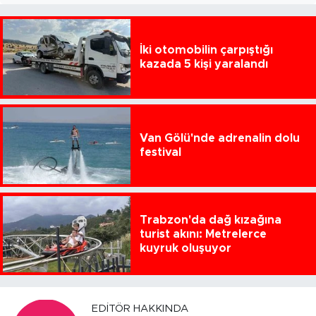
İki otomobilin çarpıştığı
kazada 5 kişi yaralandı
Van Gölü'nde adrenalin dolu
festival
Trabzon'da dağ kızağına
turist akını: Metrelerce
kuyruk oluşuyor
EDITÖR HAKKINDA