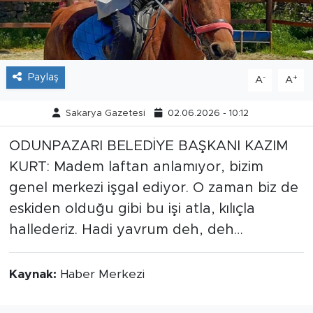
Tarihçe
Resmi İlanlar
Paylaş
-
+
A
A
Söyleşi
Sakarya Gazetesi
02.06.2026 - 10:12
Foto Şaka
ODUNPAZARI BELEDİYE BAŞKANI KAZIM
KURT: Madem laftan anlamıyor, bizim
Teknoloji
genel merkezi işgal ediyor. O zaman biz de
Politika
eskiden olduğu gibi bu işi atla, kılıçla
hallederiz. Hadi yavrum deh, deh…
Kaynak:
Haber Merkezi