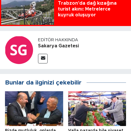
Trabzon'da dağ kızağına
turist akını: Metrelerce
kuyruk oluşuyor
EDITÖR HAKKINDA
Sakarya Gazetesi
Bunlar da ilginizi çekebilir
Bizde mutluluk, onlarda
Valla pazarda bile siyaset