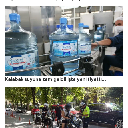
Kalabak suyuna zam geldi! İşte yeni fiyattı...