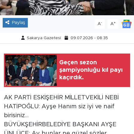
Tarihçe
Paylaş
-
+
A
A
Resmi İlanlar
Sakarya Gazetesi
09.07.2026 - 08:35
Söyleşi
Foto Şaka
Geçen sezon
şampiyonluğu kıl payı
Teknoloji
kaçırdık.
Politika
AK PARTİ ESKİŞEHİR MİLLETVEKİLİ NEBİ
HATİPOĞLU: Ayşe Hanım siz iyi ve naif
birisiniz…
BÜYÜKŞEHİRBELEDİYE BAŞKANI AYŞE
ÜNLÜCE: Ay bunlar ne güzel sözler,