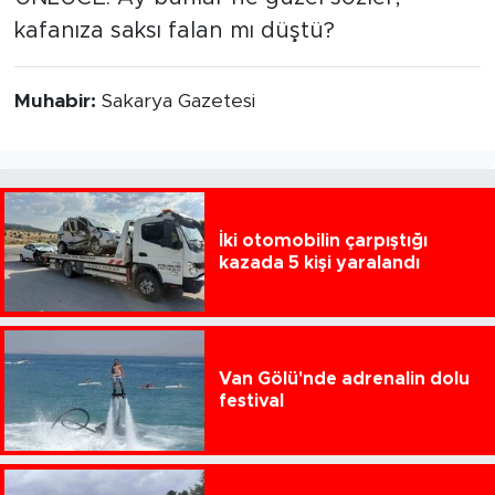
kafanıza saksı falan mı düştü?
Muhabir:
Sakarya Gazetesi
İki otomobilin çarpıştığı
kazada 5 kişi yaralandı
Van Gölü'nde adrenalin dolu
festival