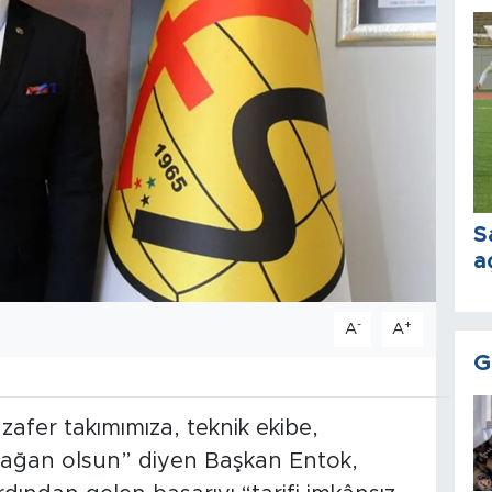
S
a
-
+
A
A
G
afer takımımıza, teknik ekibe,
mağan olsun” diyen Başkan Entok,