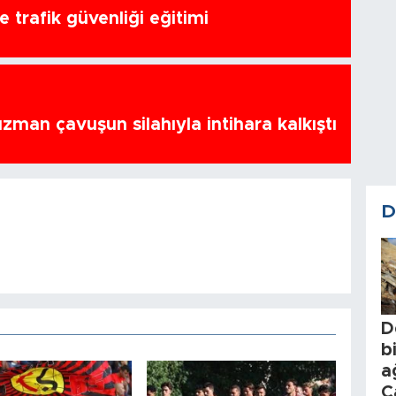
 trafik güvenliği eğitimi
zman çavuşun silahıyla intihara kalkıştı
D
D
b
a
C