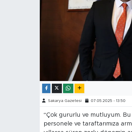
Tarihçe
Resmi İlanlar
Söyleşi
Foto Şaka
Teknoloji
Politika
Sakarya Gazetesi
07.05.2025 - 13:50
“Çok gururlu ve mutluyum. Bu z
personele ve taraftarımıza ar