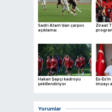
Sadri Atam'dan çarpıcı
Ziraat T
açıklama:
programı
Hakan Şapçı kadroyu
Es-Es'i
şekillendiriyor
imzayı a
Yorumlar