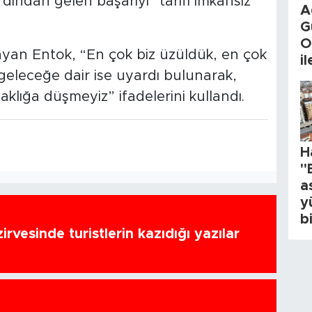
dından gelen başarıyı “tarifi imkânsız
A
G
O
layan Entok, “En çok biz üzüldük, en çok
i
 geleceğe dair ise uyardı bulunarak,
aklığa düşmeyiz” ifadelerini kullandı.
H
"
a
y
b
zirvesinde turistlerin kazıdığı yazılar