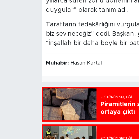
yıllarca süren zorlu dönemin ar
duygular” olarak tanımladı.
Taraftarın fedakârlığını vurgu
biz sevineceğiz” dedi. Başkan,
“İnşallah bir daha böyle bir bat
Muhabir:
Hasan Kartal
EDITÖRÜN SEÇTIĞI
Piramitlerin 
ortaya çıktı
EDITÖRÜN SEÇTIĞI