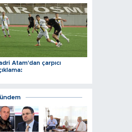
adri Atam'dan çarpıcı
çıklama:
ündem