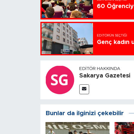
60 Öğrenciye
EDITÖRÜN SEÇTIĞI
Genç kadın u
EDITÖR HAKKINDA
Sakarya Gazetesi
Bunlar da ilginizi çekebilir