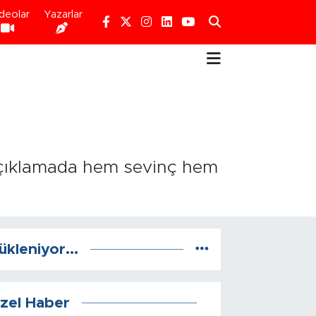
deolar
Yazarlar
 açıklamada hem sevinç hem
ükleniyor...
zel Haber