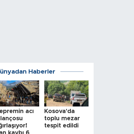
ünyadan Haberler
epremin acı
Kosova'da
ilançosu
toplu mezar
ğırlaşıyor!
tespit edildi
an kaybı 6