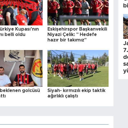
b
ürkiye Kupası’nın
Eskişehirspor Başkanvekili
 belli oldu
Niyazi Çelik: " Hedefe
hazır bir takımız"
J
7.
d
s
y
n beklenen golcüsü
Siyah- kırmızılı ekip taktik
ttı
ağırlıklı çalıştı