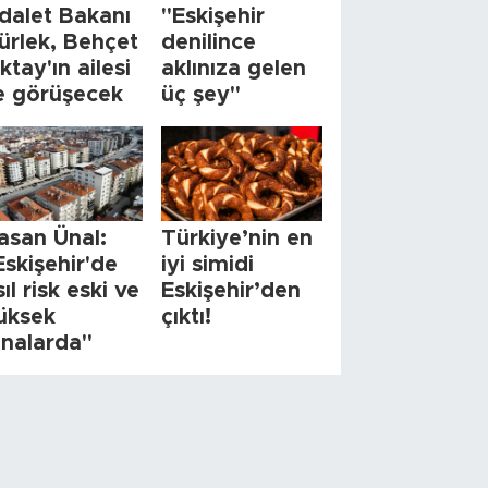
dalet Bakanı
"Eskişehir
ürlek, Behçet
denilince
ktay'ın ailesi
aklınıza gelen
le görüşecek
üç şey"
asan Ünal:
Türkiye’nin en
Eskişehir'de
iyi simidi
sıl risk eski ve
Eskişehir’den
üksek
çıktı!
inalarda"