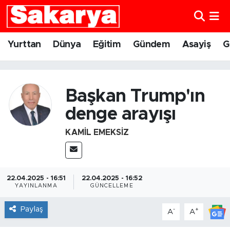
Yurttan
Eskişehir Nöbetçi Eczaneler
Yurttan
Dünya
Eğitim
Gündem
Asayiş
G
Dünya
Eskişehir Hava Durumu
Eğitim
Eskişehir Namaz Vakitleri
Başkan Trump'ın
denge arayışı
Gündem
Eskişehir Trafik Yoğunluk Haritası
KAMIL EMEKSIZ
Eskişehirspor
Süper Lig Puan Durumu ve Fikstür
Spor
Tüm Manşetler
22.04.2025 - 16:51
22.04.2025 - 16:52
YAYINLANMA
GÜNCELLEME
Sağlık
Son Dakika Haberleri
Paylaş
-
+
A
A
Kültür Sanat
Haber Arşivi