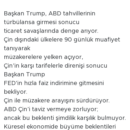
Tarihçe
Başkan Trump, ABD tahvillerinin
türbülansa girmesi sonucu
Resmi İlanlar
ticaret savaşlarında denge arıyor.
Çin dışındaki ülkelere 90 günlük muafiyet
Söyleşi
tanıyarak
Foto Şaka
müzakerelere yelken açıyor,
Çin’in karşı tarifelerle direnişi sonucu
Teknoloji
Başkan Trump
FED’in hızla faiz indirimine gitmesini
Politika
bekliyor.
Çin ile müzakere arayışını sürdürüyor.
ABD Çin’i taviz vermeye zorluyor;
ancak bu beklenti şimdilik karşılık bulmuyor.
Küresel ekonomide büyüme beklentileri