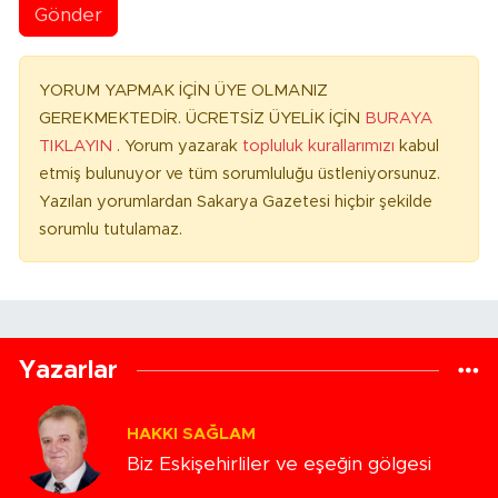
Gönder
YORUM YAPMAK İÇİN ÜYE OLMANIZ
GEREKMEKTEDİR. ÜCRETSİZ ÜYELİK İÇİN
BURAYA
TIKLAYIN
. Yorum yazarak
topluluk kurallarımızı
kabul
etmiş bulunuyor ve tüm sorumluluğu üstleniyorsunuz.
Yazılan yorumlardan Sakarya Gazetesi hiçbir şekilde
sorumlu tutulamaz.
Yazarlar
HAKKI SAĞLAM
Biz Eskişehirliler ve eşeğin gölgesi