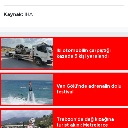
Kaynak:
İHA
İki otomobilin çarpıştığı
kazada 5 kişi yaralandı
Van Gölü'nde adrenalin dolu
festival
Trabzon'da dağ kızağına
turist akını: Metrelerce