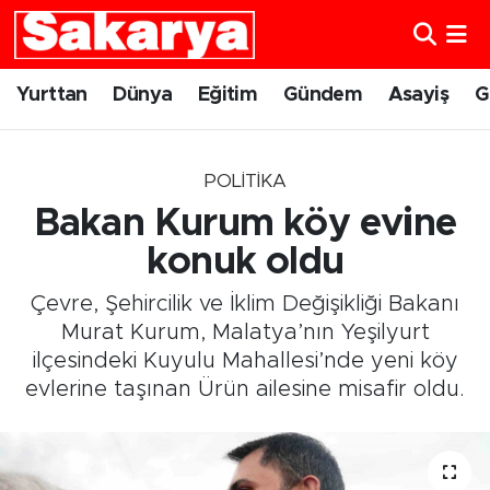
Yurttan
Eskişehir Nöbetçi Eczaneler
Yurttan
Dünya
Eğitim
Gündem
Asayiş
G
Dünya
Eskişehir Hava Durumu
POLITIKA
Eğitim
Eskişehir Namaz Vakitleri
Bakan Kurum köy evine
Gündem
Eskişehir Trafik Yoğunluk Haritası
konuk oldu
Çevre, Şehircilik ve İklim Değişikliği Bakanı
Eskişehirspor
Süper Lig Puan Durumu ve Fikstür
Murat Kurum, Malatya’nın Yeşilyurt
ilçesindeki Kuyulu Mahallesi’nde yeni köy
Spor
Tüm Manşetler
evlerine taşınan Ürün ailesine misafir oldu.
Sağlık
Son Dakika Haberleri
Kültür Sanat
Haber Arşivi