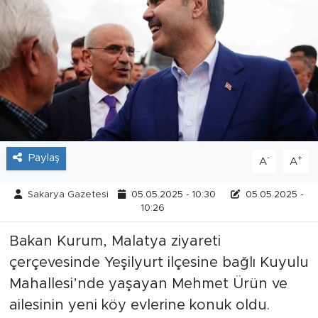
Tarihçe
Resmi İlanlar
Söyleşi
Foto Şaka
Paylaş
-
+
A
A
Teknoloji
Sakarya Gazetesi
05.05.2025 - 10:30
05.05.2025 -
Politika
10:26
Bakan Kurum, Malatya ziyareti
çerçevesinde Yeşilyurt ilçesine bağlı Kuyulu
Mahallesi’nde yaşayan Mehmet Ürün ve
ailesinin yeni köy evlerine konuk oldu.