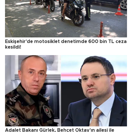
Eskişehir'de motosiklet denetimde 600 bin TL ceza
kesildi!
Adalet Bakanı Gürlek, Behçet Oktay'ın ailesi ile