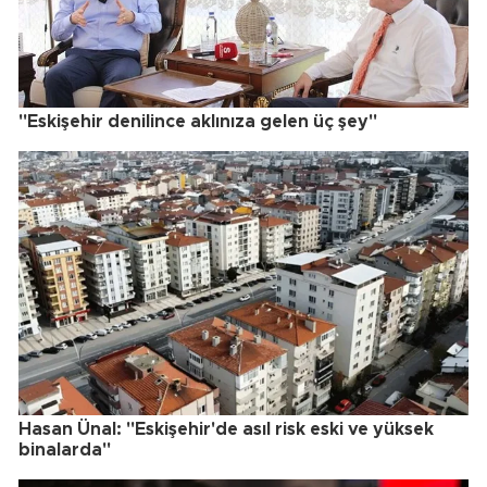
"Eskişehir denilince aklınıza gelen üç şey"
Hasan Ünal: "Eskişehir'de asıl risk eski ve yüksek
binalarda"