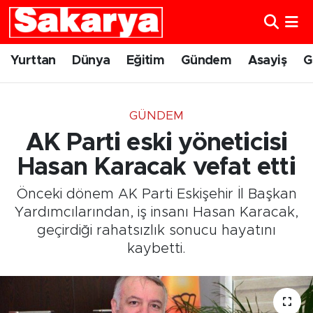
Yurttan
Eskişehir Nöbetçi Eczaneler
Yurttan
Dünya
Eğitim
Gündem
Asayiş
G
Dünya
Eskişehir Hava Durumu
GÜNDEM
Eğitim
Eskişehir Namaz Vakitleri
AK Parti eski yöneticisi
Gündem
Eskişehir Trafik Yoğunluk Haritası
Hasan Karacak vefat etti
Önceki dönem AK Parti Eskişehir İl Başkan
Eskişehirspor
Süper Lig Puan Durumu ve Fikstür
Yardımcılarından, iş insanı Hasan Karacak,
geçirdiği rahatsızlık sonucu hayatını
Spor
Tüm Manşetler
kaybetti.
Sağlık
Son Dakika Haberleri
Kültür Sanat
Haber Arşivi