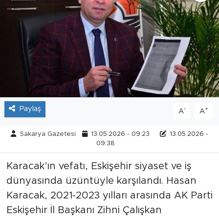
Tarihçe
Resmi İlanlar
Söyleşi
Foto Şaka
Paylaş
-
+
A
A
Teknoloji
Sakarya Gazetesi
13.05.2026 - 09:23
13.05.2026 -
Politika
09:38
Karacak’ın vefatı, Eskişehir siyaset ve iş
dünyasında üzüntüyle karşılandı. Hasan
Karacak, 2021-2023 yılları arasında AK Parti
Eskişehir İl Başkanı Zihni Çalışkan