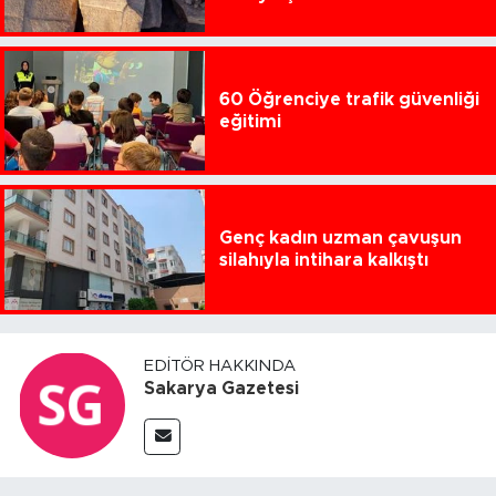
60 Öğrenciye trafik güvenliği
eğitimi
Genç kadın uzman çavuşun
silahıyla intihara kalkıştı
EDITÖR HAKKINDA
Sakarya Gazetesi