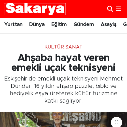
Yurttan
Eskişehir Nöbetçi Eczaneler
Yurttan
Dünya
Eğitim
Gündem
Asayiş
G
Dünya
Eskişehir Hava Durumu
KÜLTÜR SANAT
Eğitim
Eskişehir Namaz Vakitleri
Ahşaba hayat veren
Gündem
Eskişehir Trafik Yoğunluk Haritası
emekli uçak teknisyeni
Eskişehir’de emekli uçak teknisyeni Mehmet
Eskişehirspor
Süper Lig Puan Durumu ve Fikstür
Dündar, 16 yıldır ahşap puzzle, biblo ve
hediyelik eşya üreterek kültür turizmine
Spor
Tüm Manşetler
katkı sağlıyor.
Sağlık
Son Dakika Haberleri
Kültür Sanat
Haber Arşivi