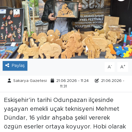
Tarihçe
Resmi İlanlar
Söyleşi
Foto Şaka
Paylaş
-
+
A
A
Teknoloji
Sakarya Gazetesi
21.06.2026 - 11:24
21.06.2026 -
Politika
11:31
Eskişehir’in tarihi Odunpazarı ilçesinde
yaşayan emekli uçak teknisyeni Mehmet
Dündar, 16 yıldır ahşaba şekil vererek
özgün eserler ortaya koyuyor. Hobi olarak