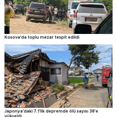
Kosova'da toplu mezar tespit edildi
Japonya'daki 7.1'lik depremde ölü sayısı 38'e
yükseldi