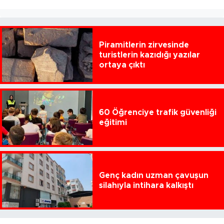
Piramitlerin zirvesinde
turistlerin kazıdığı yazılar
ortaya çıktı
60 Öğrenciye trafik güvenliği
eğitimi
Genç kadın uzman çavuşun
silahıyla intihara kalkıştı