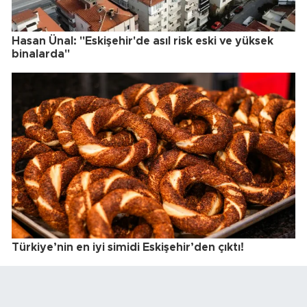
Hasan Ünal: "Eskişehir'de asıl risk eski ve yüksek
binalarda"
Türkiye’nin en iyi simidi Eskişehir’den çıktı!