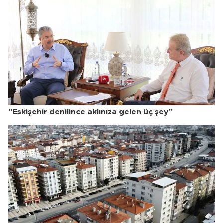
"Eskişehir denilince aklınıza gelen üç şey"