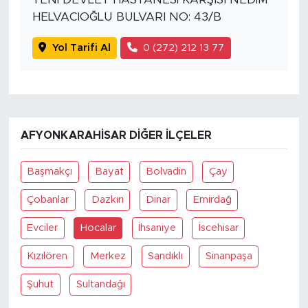
HELVACIOĞLU BULVARI NO: 43/B
Yol Tarifi Al
0 (272) 212 13 77
AFYONKARAHISAR DIĞER İLÇELER
Başmakçı
Bayat
Bolvadin
Çay
Çobanlar
Dazkırı
Dinar
Emirdağ
Evciler
Hocalar
İhsaniye
İscehisar
Kızılören
Merkez
Sandıklı
Sinanpaşa
Şuhut
Sultandağı