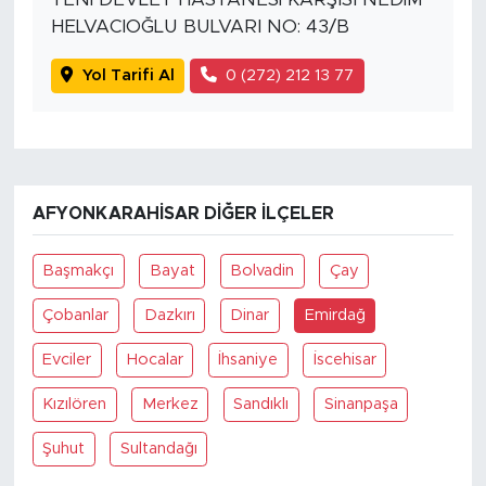
HELVACIOĞLU BULVARI NO: 43/B
Yol Tarifi Al
0 (272) 212 13 77
AFYONKARAHISAR DIĞER İLÇELER
Başmakçı
Bayat
Bolvadin
Çay
Çobanlar
Dazkırı
Dinar
Emirdağ
Evciler
Hocalar
İhsaniye
İscehisar
Kızılören
Merkez
Sandıklı
Sinanpaşa
Şuhut
Sultandağı