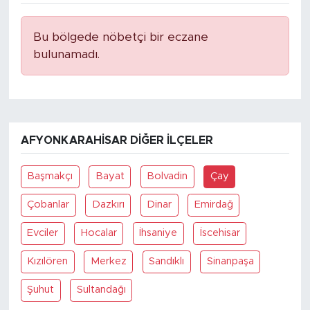
Bu bölgede nöbetçi bir eczane
bulunamadı.
AFYONKARAHISAR DIĞER İLÇELER
Başmakçı
Bayat
Bolvadin
Çay
Çobanlar
Dazkırı
Dinar
Emirdağ
Evciler
Hocalar
İhsaniye
İscehisar
Kızılören
Merkez
Sandıklı
Sinanpaşa
Şuhut
Sultandağı