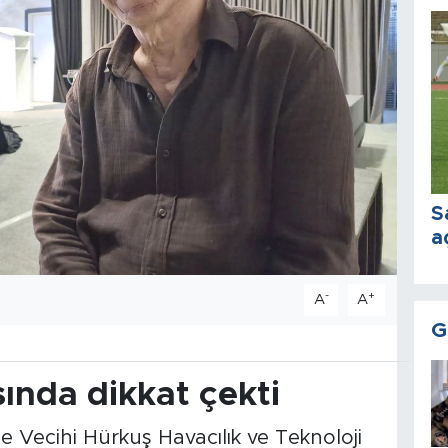
S
a
-
+
A
A
G
sında dikkat çekti
e Vecihi Hürkuş Havacılık ve Teknoloji