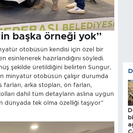
in başka örneği yok”
yatür otobüsün kendisi için özel bir
 esinlenerek hazırlandığını söyledi.
üş şekilde üretildiğini belirten Sungur,
D
an minyatür otobüsün çalışır durumda
farları, arka stopları, ön farları,
kolları dahil tüm detayların aslına uygun
çin dünyada tek olma özelliği taşıyor”
D
b
a
C