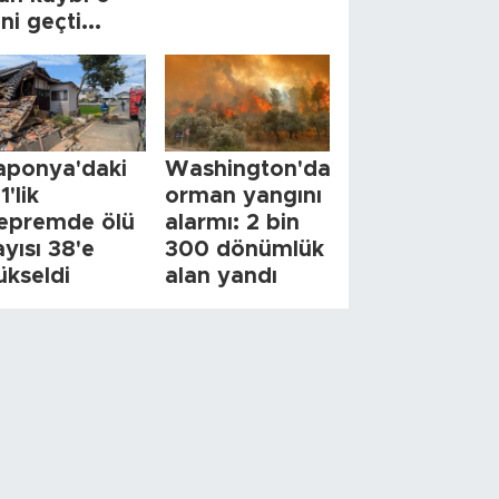
ini geçti...
aponya'daki
Washington'da
1'lik
orman yangını
epremde ölü
alarmı: 2 bin
ayısı 38'e
300 dönümlük
ükseldi
alan yandı