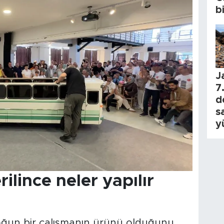
b
J
7.
d
s
y
rilince neler yapılır
yoğun bir çalışmanın ürünü olduğunu