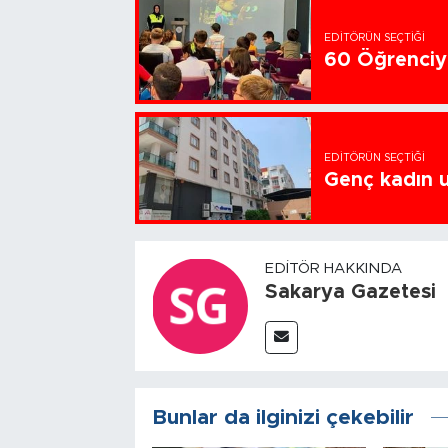
EDITÖRÜN SEÇTIĞI
60 Öğrenciye
EDITÖRÜN SEÇTIĞI
Genç kadın u
EDITÖR HAKKINDA
Sakarya Gazetesi
Bunlar da ilginizi çekebilir