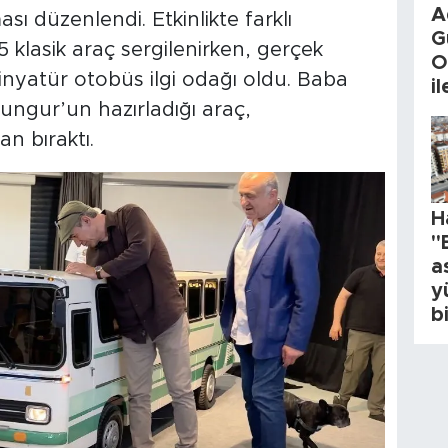
A
sı düzenlendi. Etkinlikte farklı
G
klasik araç sergilenirken, gerçek
O
inyatür otobüs ilgi odağı oldu. Baba
i
ungur’un hazırladığı araç,
n bıraktı.
H
"
a
y
b