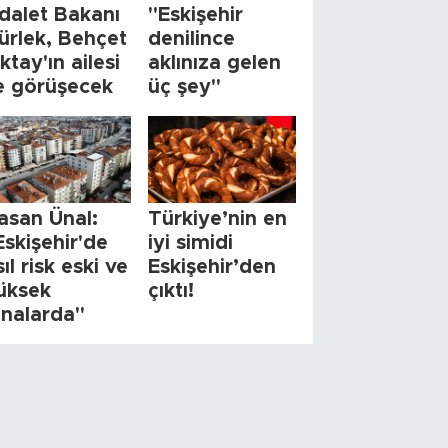
dalet Bakanı
"Eskişehir
ürlek, Behçet
denilince
ktay'ın ailesi
aklınıza gelen
le görüşecek
üç şey"
asan Ünal:
Türkiye’nin en
Eskişehir'de
iyi simidi
sıl risk eski ve
Eskişehir’den
üksek
çıktı!
inalarda"