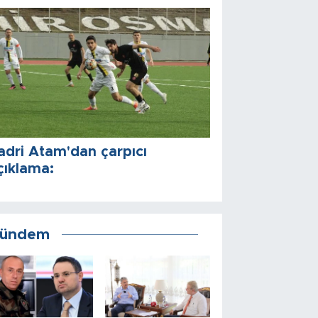
adri Atam'dan çarpıcı
çıklama:
ündem