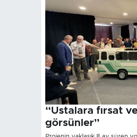
“Ustalara fırsat ve
görsünler”
Projenin yaklaşık 8 ay süren 