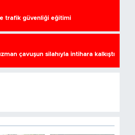
 trafik güvenliği eğitimi
zman çavuşun silahıyla intihara kalkıştı