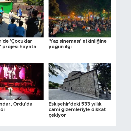
r'de 'Çocuklar
'Yaz sineması' etkinliğine
' projesi hayata
yoğun ilgi
indar, Ordu'da
Eskişehir'deki 533 yıllık
dı
cami gizemleriyle dikkat
çekiyor