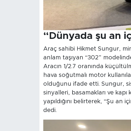
“Dünyada şu an iç
Araç sahibi Hikmet Sungur, min
anlam taşıyan “302” modelinden
Aracın 1/2.7 oranında küçültülm
hava soğutmalı motor kullanıl
olduğunu ifade etti. Sungur, sis 
sinyalleri, basamakları ve kapı 
yapıldığını belirterek, “Şu an i
dedi.