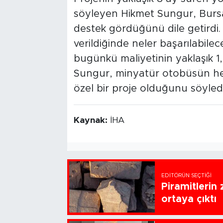
söyleyen Hikmet Sungur, Bursa
destek gördüğünü dile getirdi.
verildiğinde neler başarılabilece
bugünkü maliyetinin yaklaşık 1,
Sungur, minyatür otobüsün he
özel bir proje olduğunu söyledi
Kaynak:
İHA
EDITÖRÜN SEÇTIĞI
Piramitlerin 
ortaya çıktı