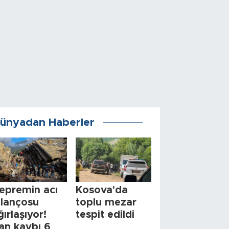
ünyadan Haberler
epremin acı
Kosova'da
ilançosu
toplu mezar
ğırlaşıyor!
tespit edildi
an kaybı 6