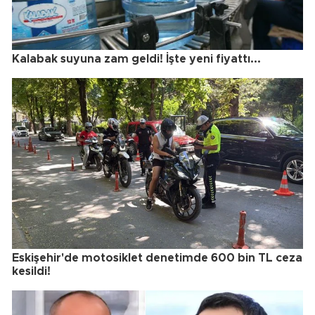
Kalabak suyuna zam geldi! İşte yeni fiyattı...
Eskişehir'de motosiklet denetimde 600 bin TL ceza
kesildi!