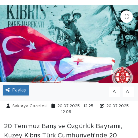
Tarihçe
Resmi İlanlar
Söyleşi
Foto Şaka
Teknoloji
Politika
Paylaş
-
+
A
A
Sakarya Gazetesi
20.07.2025 - 12:25
20.07.2025 -
12:09
20 Temmuz Barış ve Özgürlük Bayramı,
Kuzey Kıbrıs Türk Cumhuriyeti'nde 20