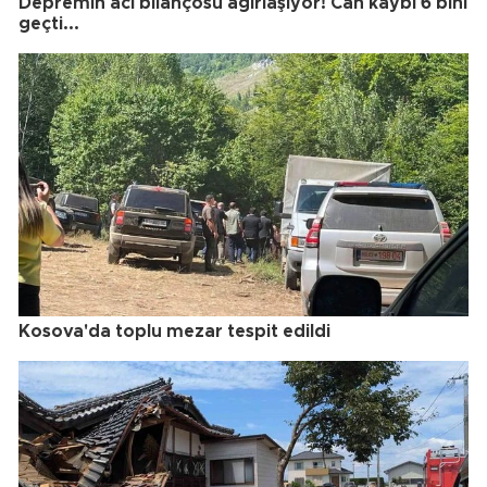
Depremin acı bilançosu ağırlaşıyor! Can kaybı 6 bini
geçti...
Kosova'da toplu mezar tespit edildi