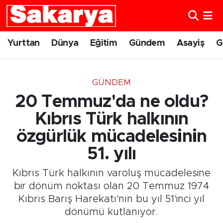
Yurttan
Eskişehir Nöbetçi Eczaneler
Yurttan
Dünya
Eğitim
Gündem
Asayiş
G
Dünya
Eskişehir Hava Durumu
GÜNDEM
Eğitim
Eskişehir Namaz Vakitleri
20 Temmuz'da ne oldu?
Gündem
Eskişehir Trafik Yoğunluk Haritası
Kıbrıs Türk halkının
özgürlük mücadelesinin
Eskişehirspor
Süper Lig Puan Durumu ve Fikstür
51. yılı
Spor
Tüm Manşetler
Kıbrıs Türk halkının varoluş mücadelesine
bir dönüm noktası olan 20 Temmuz 1974
Sağlık
Son Dakika Haberleri
Kıbrıs Barış Harekatı'nın bu yıl 51'inci yıl
dönümü kutlanıyor.
Kültür Sanat
Haber Arşivi