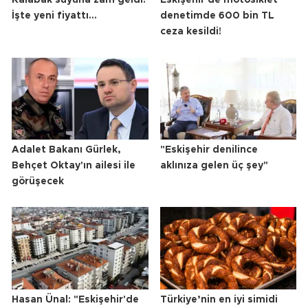
Kalabak suyuna zam geldi!
Eskişehir'de motosiklet
İşte yeni fiyattı...
denetimde 600 bin TL
ceza kesildi!
Adalet Bakanı Gürlek,
"Eskişehir denilince
Behçet Oktay'ın ailesi ile
aklınıza gelen üç şey"
görüşecek
Hasan Ünal: "Eskişehir'de
Türkiye’nin en iyi simidi