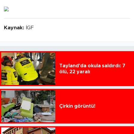
Kaynak:
İGF
Tayland'da okula saldırdı: 7
ölü, 22 yaralı
Çirkin görüntü!