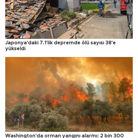
Japonya'daki 7.1'lik depremde ölü sayısı 38'e
yükseldi
Washington'da orman yangını alarmı: 2 bin 300