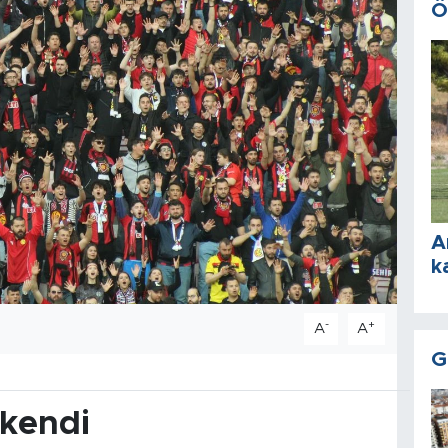
Ö
A
k
-
+
A
A
G
ükendi