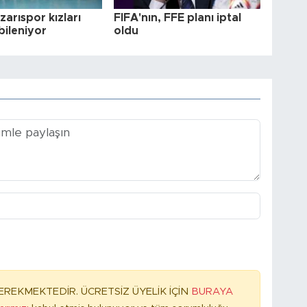
arıspor kızları
FIFA'nın, FFE planı iptal
bileniyor
oldu
REKMEKTEDİR. ÜCRETSİZ ÜYELİK İÇİN
BURAYA