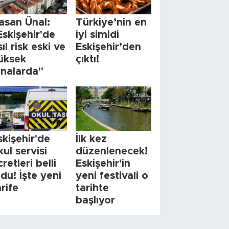
asan Ünal:
Türkiye’nin en
Eskişehir'de
iyi simidi
sıl risk eski ve
Eskişehir’den
üksek
çıktı!
inalarda"
skişehir'de
İlk kez
kul servisi
düzenlenecek!
cretleri belli
Eskişehir'in
ldu! İşte yeni
yeni festivali o
arife
tarihte
başlıyor