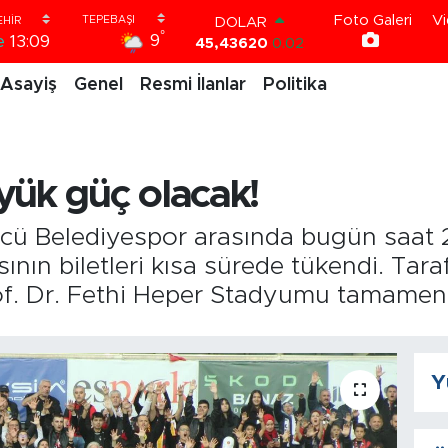
Foto Galeri
Vi
DOLAR
°
9
e
13:09
45,43620
0.02
EURO
Asayiş
Genel
Resmi İlanlar
Politika
53,38690
0.19
STERLİN
61,60380
0.18
G.ALTIN
6862,09000
0.19
yük güç olacak!
BİST100
14.598,00
0
BITCOIN
ücü Belediyespor arasında bugün saat 
79.591,74
-1.82
nın biletleri kısa sürede tükendi. Taraf
f. Dr. Fethi Heper Stadyumu tamamen
Y