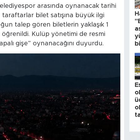
Belediyespor arasında oynanacak tarihi
H
taraftarlar bilet satışına büyük ilgi
"
ğun talep gören biletlerin yaklaşık 1
a
öğrenildi. Kulüp yönetimi de resmi
y
kapalı gişe” oynanacağını duyurdu.
b
E
o
ü
o
t