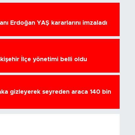
nı Erdoğan YAŞ kararlarını imzaladı
kişehir İlçe yönetimi belli oldu
ka gizleyerek seyreden araca 140 bin