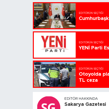
EDITÖRÜN SEÇTIĞI
Cumhurbaşka
EDITÖRÜN SEÇTIĞI
YENİ Parti Es
EDITÖRÜN SEÇTIĞI
Otoyolda pla
TL ceza
EDITÖR HAKKINDA
Sakarya Gazetesi