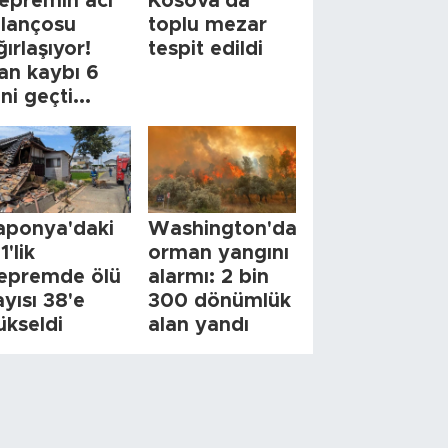
epremin acı
Kosova'da
ilançosu
toplu mezar
ğırlaşıyor!
tespit edildi
an kaybı 6
ini geçti...
aponya'daki
Washington'da
1'lik
orman yangını
epremde ölü
alarmı: 2 bin
ayısı 38'e
300 dönümlük
ükseldi
alan yandı