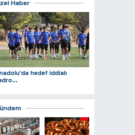
zel Haber
nadolu'da hedef iddialı
adro...
ündem