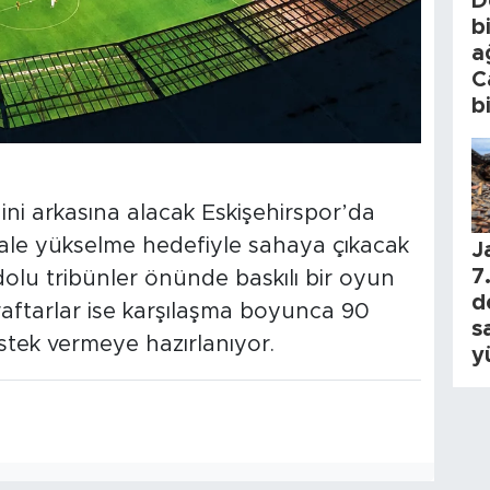
D
b
a
C
b
ini arkasına alacak Eskişehirspor’da
nale yükselme hedefiyle sahaya çıkacak
J
7.
dolu tribünler önünde baskılı bir oyun
d
aftarlar ise karşılaşma boyunca 90
s
stek vermeye hazırlanıyor.
y