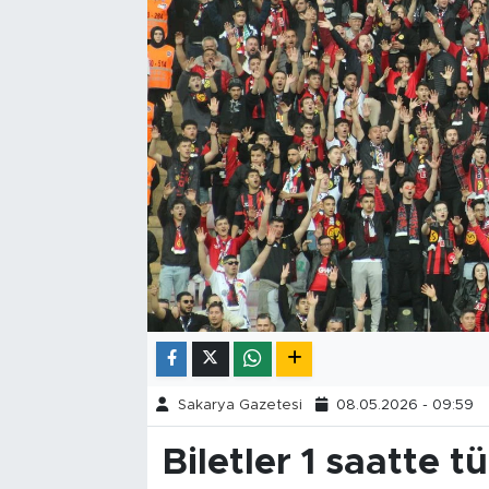
Tarihçe
Resmi İlanlar
Söyleşi
Foto Şaka
Teknoloji
Politika
Sakarya Gazetesi
08.05.2026 - 09:59
Biletler 1 saatte t