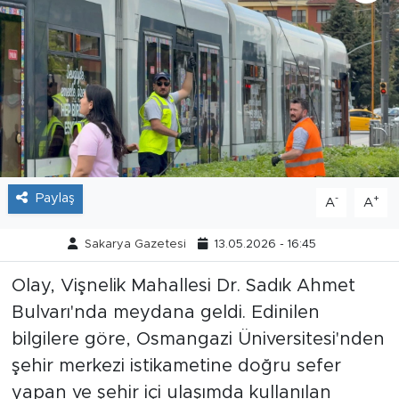
Tarihçe
Resmi İlanlar
Söyleşi
Foto Şaka
Paylaş
-
+
A
A
Teknoloji
Sakarya Gazetesi
13.05.2026 - 16:45
Politika
Olay, Vişnelik Mahallesi Dr. Sadık Ahmet
Bulvarı'nda meydana geldi. Edinilen
bilgilere göre, Osmangazi Üniversitesi'nden
şehir merkezi istikametine doğru sefer
yapan ve şehir içi ulaşımda kullanılan