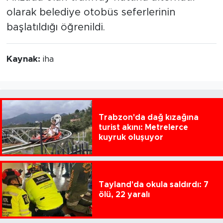
olarak belediye otobüs seferlerinin
başlatıldığı öğrenildi.
Kaynak:
iha
Trabzon'da dağ kızağına
turist akını: Metrelerce
kuyruk oluşuyor
Tayland'da okula saldırdı: 7
ölü, 22 yaralı