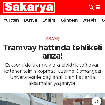
Yurttan
Eskişehir Nöbetçi Eczaneler
Yurttan
Dünya
Eğitim
Gündem
Asayiş
G
Dünya
Eskişehir Hava Durumu
ASAYIŞ
Eğitim
Eskişehir Namaz Vakitleri
Tramvay hattında tehlikeli
Gündem
Eskişehir Trafik Yoğunluk Haritası
arıza!
Eskişehir'de tramvaylara elektrik sağlayan
Eskişehirspor
Süper Lig Puan Durumu ve Fikstür
katener telinin kopması üzerine Osmangazi
Üniversitesi ile bağlantılı olan hatlarda
Spor
Tüm Manşetler
aksamalar yaşanıyor.
Sağlık
Son Dakika Haberleri
Kültür Sanat
Haber Arşivi