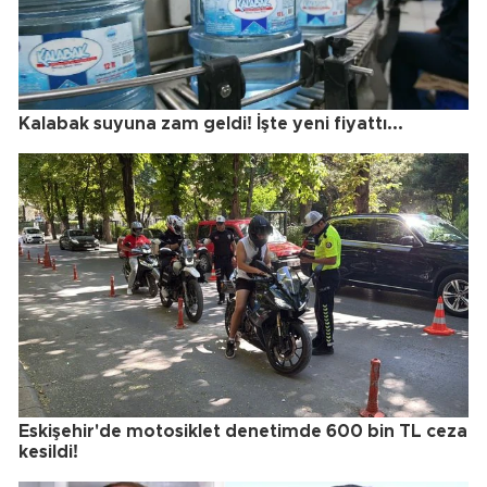
Kalabak suyuna zam geldi! İşte yeni fiyattı...
Eskişehir'de motosiklet denetimde 600 bin TL ceza
kesildi!