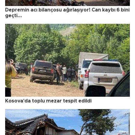
Depremin acı bilançosu ağırlaşıyor! Can kaybı 6 bini
geçti...
Kosova'da toplu mezar tespit edildi