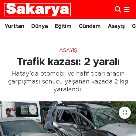
Yurttan
Eskişehir Nöbetçi Eczaneler
Yurttan
Dünya
Eğitim
Gündem
Asayiş
G
Dünya
Eskişehir Hava Durumu
ASAYIŞ
Eğitim
Eskişehir Namaz Vakitleri
Trafik kazası: 2 yaralı
Gündem
Eskişehir Trafik Yoğunluk Haritası
Hatay’da otomobil ve hafif ticari aracın
çarpışması sonucu yaşanan kazada 2 kişi
Eskişehirspor
Süper Lig Puan Durumu ve Fikstür
yaralandı.
Spor
Tüm Manşetler
Sağlık
Son Dakika Haberleri
Kültür Sanat
Haber Arşivi