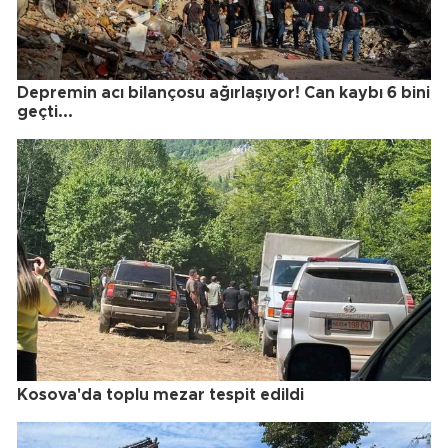
Depremin acı bilançosu ağırlaşıyor! Can kaybı 6 bini
geçti...
Kosova'da toplu mezar tespit edildi