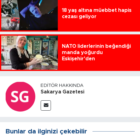
18 yaş altına müebbet hapis
cezası geliyor
NATO liderlerinin beğendiği
manda yoğurdu
Eskişehir’den
EDITÖR HAKKINDA
Sakarya Gazetesi
Bunlar da ilginizi çekebilir