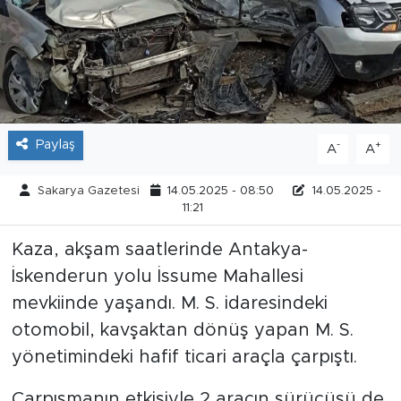
Tarihçe
Resmi İlanlar
Söyleşi
Paylaş
-
+
A
A
Foto Şaka
Sakarya Gazetesi
14.05.2025 - 08:50
14.05.2025 -
11:21
Teknoloji
Kaza, akşam saatlerinde Antakya-
Politika
İskenderun yolu İssume Mahallesi
mevkiinde yaşandı. M. S. idaresindeki
otomobil, kavşaktan dönüş yapan M. S.
yönetimindeki hafif ticari araçla çarpıştı.
Çarpışmanın etkisiyle 2 aracın sürücüsü de