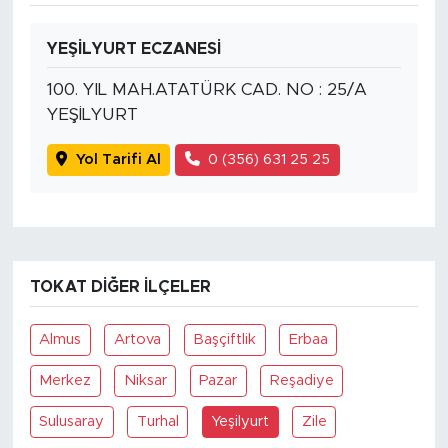
YEŞİLYURT ECZANESİ
100. YIL MAH.ATATÜRK CAD. NO : 25/A
YEŞİLYURT
Yol Tarifi Al
0 (356) 631 25 25
TOKAT DIĞER İLÇELER
Almus
Artova
Başçiftlik
Erbaa
Merkez
Niksar
Pazar
Reşadiye
Sulusaray
Turhal
Yeşilyurt
Zile