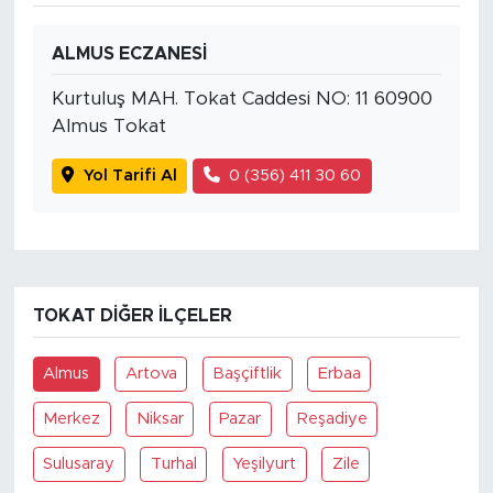
ALMUS ECZANESİ
Kurtuluş MAH. Tokat Caddesi NO: 11 60900
Almus Tokat
Yol Tarifi Al
0 (356) 411 30 60
TOKAT DIĞER İLÇELER
Almus
Artova
Başçiftlik
Erbaa
Merkez
Niksar
Pazar
Reşadiye
Sulusaray
Turhal
Yeşilyurt
Zile