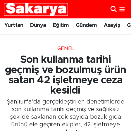
Yurttan
Eskişehir Nöbetçi Eczaneler
Yurttan
Dünya
Eğitim
Gündem
Asayiş
G
Dünya
Eskişehir Hava Durumu
GENEL
Eğitim
Eskişehir Namaz Vakitleri
Son kullanma tarihi
Gündem
Eskişehir Trafik Yoğunluk Haritası
geçmiş ve bozulmuş ürün
satan 42 işletmeye ceza
Eskişehirspor
Süper Lig Puan Durumu ve Fikstür
kesildi
Spor
Tüm Manşetler
Şanlıurfa’da gerçekleştirilen denetimlerde
son kullanma tarihi geçmiş ve sağlıksız
Sağlık
Son Dakika Haberleri
şekilde saklanan çok sayıda bozuk gıda
ürünü ele geçiren ekipler, 42 işletmeye
Kültür Sanat
Haber Arşivi