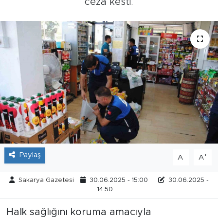
ceza kesti.
Tarihçe
Resmi İlanlar
Söyleşi
Foto Şaka
Teknoloji
Politika
Paylaş
-
+
A
A
Sakarya Gazetesi
30.06.2025 - 15:00
30.06.2025 -
14:50
Halk sağlığını koruma amacıyla