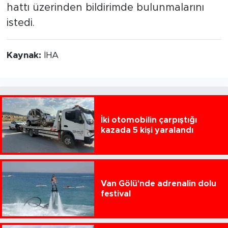
hattı üzerinden bildirimde bulunmalarını
istedi.
Kaynak:
İHA
İki otomobilin çarpıştığı
kazada 5 kişi yaralandı
Van Gölü'nde adrenalin dolu
festival