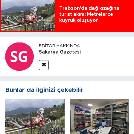
Trabzon'da dağ kızağına
turist akını: Metrelerce
kuyruk oluşuyor
EDITÖR HAKKINDA
Sakarya Gazetesi
Bunlar da ilginizi çekebilir