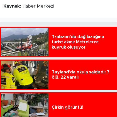
Kaynak:
Haber Merkezi
Trabzon'da dağ kızağına
turist akını: Metrelerce
kuyruk oluşuyor
Tayland'da okula saldırdı: 7
ölü, 22 yaralı
Çirkin görüntü!