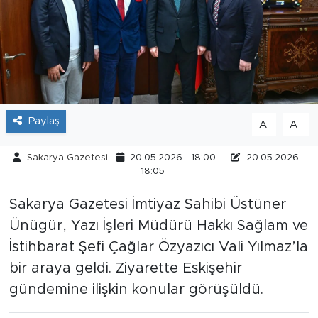
Tarihçe
Resmi İlanlar
Söyleşi
Paylaş
-
+
A
A
Foto Şaka
Sakarya Gazetesi
20.05.2026 - 18:00
20.05.2026 -
Teknoloji
18:05
Sakarya Gazetesi İmtiyaz Sahibi Üstüner
Politika
Ünügür, Yazı İşleri Müdürü Hakkı Sağlam ve
İstihbarat Şefi Çağlar Özyazıcı Vali Yılmaz’la
bir araya geldi. Ziyarette Eskişehir
gündemine ilişkin konular görüşüldü.