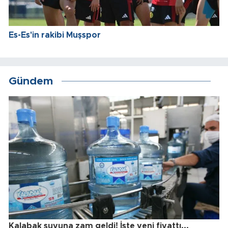
Es-Es'in rakibi Muşspor
Gündem
Kalabak suyuna zam geldi! İşte yeni fiyattı...