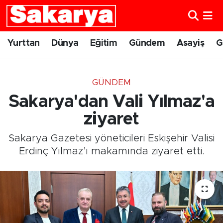
Yurttan
Eskişehir Nöbetçi Eczaneler
Yurttan
Dünya
Eğitim
Gündem
Asayiş
G
Dünya
Eskişehir Hava Durumu
GÜNDEM
Eğitim
Eskişehir Namaz Vakitleri
Sakarya'dan Vali Yılmaz'a
Gündem
Eskişehir Trafik Yoğunluk Haritası
ziyaret
Sakarya Gazetesi yöneticileri Eskişehir Valisi
Eskişehirspor
Süper Lig Puan Durumu ve Fikstür
Erdinç Yılmaz’ı makamında ziyaret etti.
Spor
Tüm Manşetler
Sağlık
Son Dakika Haberleri
Kültür Sanat
Haber Arşivi