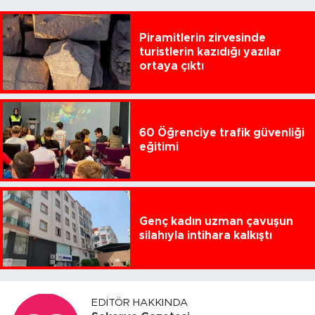
Piramitlerin zirvesinde
turistlerin kazıdığı yazılar
ortaya çıktı
60 Öğrenciye trafik güvenliği
eğitimi
Genç kadın uzman çavuşun
silahıyla intihara kalkıştı
EDITÖR HAKKINDA