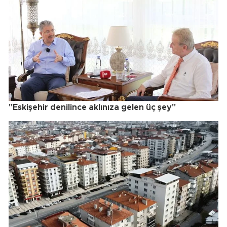
"Eskişehir denilince aklınıza gelen üç şey"