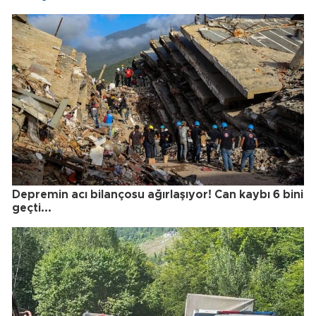
Depremin acı bilançosu ağırlaşıyor! Can kaybı 6 bini
geçti...