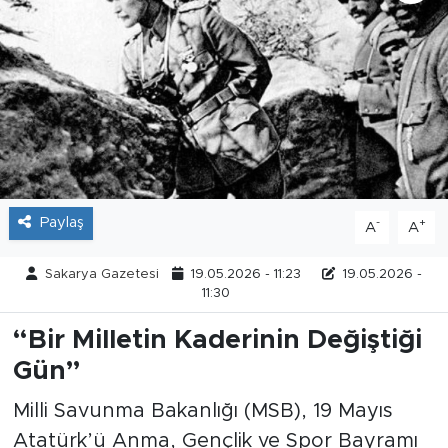
Tarihçe
Resmi İlanlar
Söyleşi
Foto Şaka
Paylaş
-
+
A
A
Teknoloji
Sakarya Gazetesi
19.05.2026 - 11:23
19.05.2026 -
Politika
11:30
“Bir Milletin Kaderinin Değiştiği
Gün”
Milli Savunma Bakanlığı (MSB), 19 Mayıs
Atatürk’ü Anma, Gençlik ve Spor Bayramı