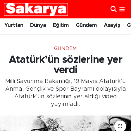
Yurttan
Eskişehir Nöbetçi Eczaneler
Yurttan
Dünya
Eğitim
Gündem
Asayiş
G
Dünya
Eskişehir Hava Durumu
GÜNDEM
Eğitim
Eskişehir Namaz Vakitleri
Atatürk’ün sözlerine yer
Gündem
Eskişehir Trafik Yoğunluk Haritası
verdi
Milli Savunma Bakanlığı, 19 Mayıs Atatürk’ü
Eskişehirspor
Süper Lig Puan Durumu ve Fikstür
Anma, Gençlik ve Spor Bayramı dolayısıyla
Atatürk’ün sözlerinin yer aldığı video
Spor
Tüm Manşetler
yayımladı.
Sağlık
Son Dakika Haberleri
Kültür Sanat
Haber Arşivi