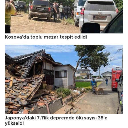
Kosova'da toplu mezar tespit edildi
Japonya'daki 7.1'lik depremde ölü sayısı 38'e
yükseldi