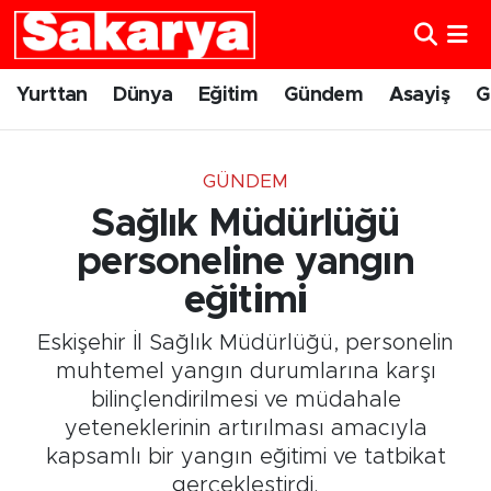
Yurttan
Eskişehir Nöbetçi Eczaneler
Yurttan
Dünya
Eğitim
Gündem
Asayiş
G
Dünya
Eskişehir Hava Durumu
GÜNDEM
Eğitim
Eskişehir Namaz Vakitleri
Sağlık Müdürlüğü
Gündem
Eskişehir Trafik Yoğunluk Haritası
personeline yangın
eğitimi
Eskişehirspor
Süper Lig Puan Durumu ve Fikstür
Eskişehir İl Sağlık Müdürlüğü, personelin
Spor
Tüm Manşetler
muhtemel yangın durumlarına karşı
bilinçlendirilmesi ve müdahale
Sağlık
Son Dakika Haberleri
yeteneklerinin artırılması amacıyla
kapsamlı bir yangın eğitimi ve tatbikat
Kültür Sanat
Haber Arşivi
gerçekleştirdi.