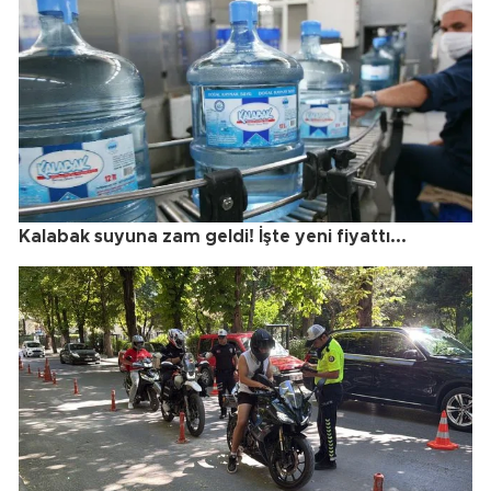
Kalabak suyuna zam geldi! İşte yeni fiyattı...