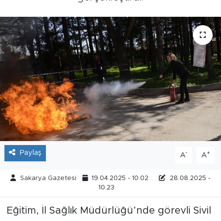
Tarihçe
Resmi İlanlar
Söyleşi
Foto Şaka
Teknoloji
Politika
Paylaş
-
+
A
A
Sakarya Gazetesi
19.04.2025 - 10:02
28.08.2025 -
10:23
Eğitim, İl Sağlık Müdürlüğü’nde görevli Sivil