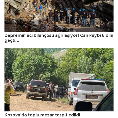
Depremin acı bilançosu ağırlaşıyor! Can kaybı 6 bini
geçti...
Kosova'da toplu mezar tespit edildi