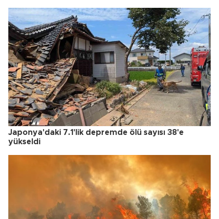
Japonya'daki 7.1'lik depremde ölü sayısı 38'e
yükseldi