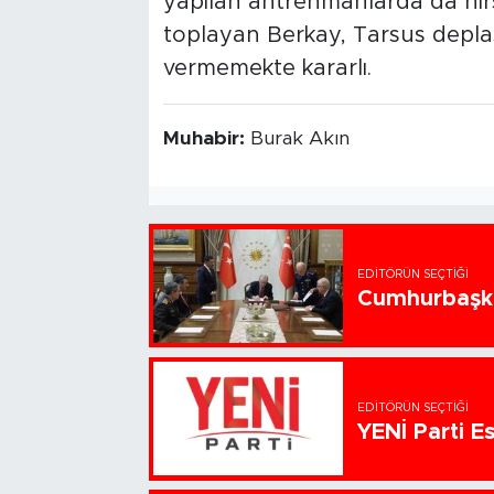
yapılan antrenmanlarda da hırs
toplayan Berkay, Tarsus depla
vermemekte kararlı.
Muhabir:
Burak Akın
EDITÖRÜN SEÇTIĞI
Cumhurbaşka
EDITÖRÜN SEÇTIĞI
YENİ Parti Es