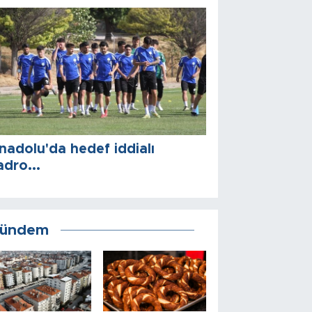
nadolu'da hedef iddialı
adro...
ündem