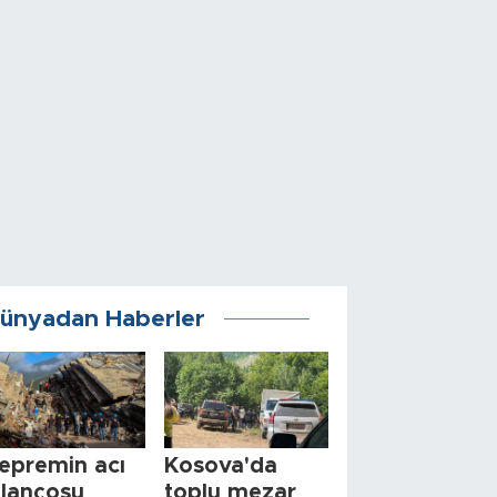
ünyadan Haberler
epremin acı
Kosova'da
ilançosu
toplu mezar