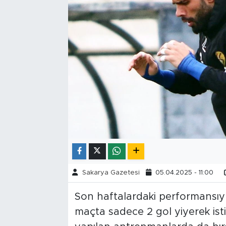
Tarihçe
Resmi İlanlar
Söyleşi
Foto Şaka
Teknoloji
Politika
Sakarya Gazetesi
05.04.2025 - 11:00
Son haftalardaki performansıyl
maçta sadece 2 gol yiyerek ist