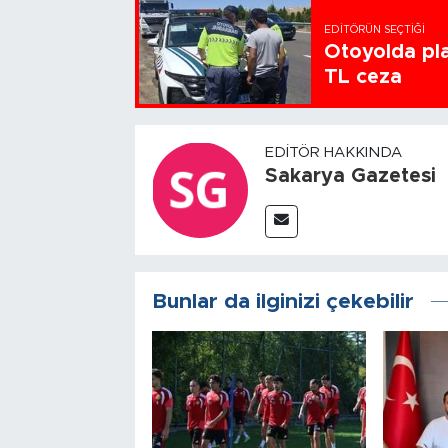
EDITÖRÜN SEÇTIĞI
Otoyolda pla
TL ceza
EDITÖR HAKKINDA
Sakarya Gazetesi
Bunlar da ilginizi çekebilir