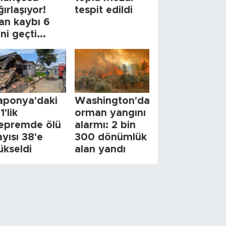
ğırlaşıyor!
tespit edildi
an kaybı 6
ini geçti...
aponya'daki
Washington'da
1'lik
orman yangını
epremde ölü
alarmı: 2 bin
ayısı 38'e
300 dönümlük
ükseldi
alan yandı