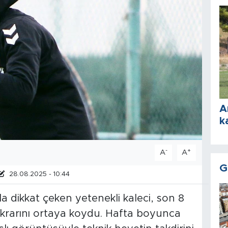
A
k
-
+
A
A
G
28.08.2025 - 10:44
a dikkat çeken yetenekli kaleci, son 8
ikrarını ortaya koydu. Hafta boyunca