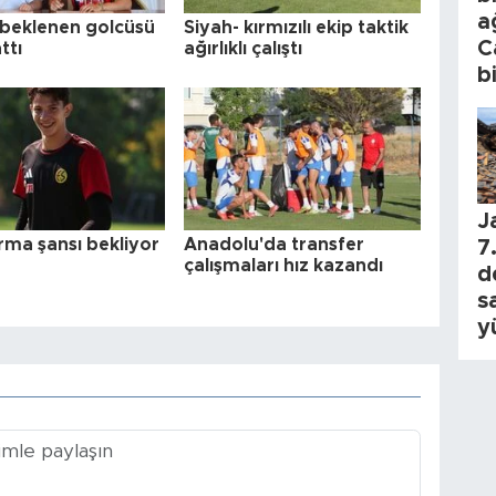
a
n beklenen golcüsü
Siyah- kırmızılı ekip taktik
C
ttı
ağırlıklı çalıştı
b
J
rma şansı bekliyor
Anadolu'da transfer
7.
çalışmaları hız kazandı
d
s
y