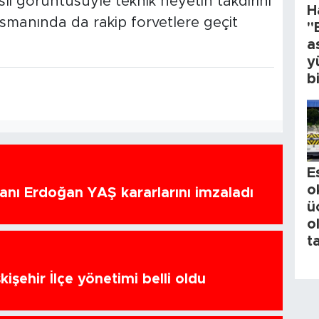
lı görüntüsüyle teknik heyetin takdirini
H
smanında da rakip forvetlere geçit
"
a
y
b
E
o
nı Erdoğan YAŞ kararlarını imzaladı
ü
o
t
kişehir İlçe yönetimi belli oldu