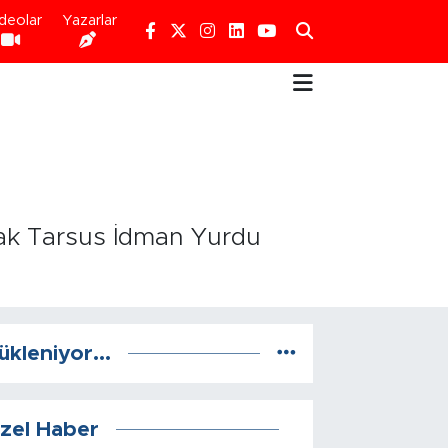
deolar
Yazarlar
acak Tarsus İdman Yurdu
ükleniyor...
zel Haber