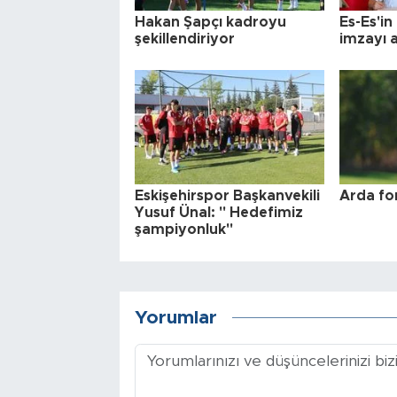
Hakan Şapçı kadroyu
Es-Es'i
şekillendiriyor
imzayı a
Eskişehirspor Başkanvekili
Arda fo
Yusuf Ünal: " Hedefimiz
şampiyonluk"
Yorumlar