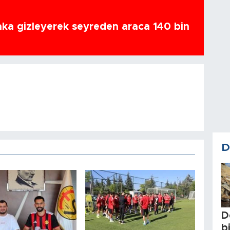
ka gizleyerek seyreden araca 140 bin
D
D
b