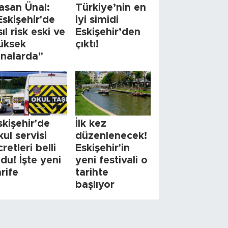
asan Ünal:
Türkiye’nin en
Eskişehir'de
iyi simidi
sıl risk eski ve
Eskişehir’den
üksek
çıktı!
inalarda"
skişehir'de
İlk kez
kul servisi
düzenlenecek!
cretleri belli
Eskişehir'in
ldu! İşte yeni
yeni festivali o
arife
tarihte
başlıyor