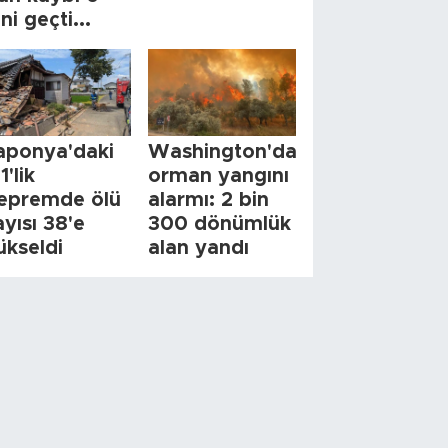
ini geçti...
aponya'daki
Washington'da
1'lik
orman yangını
epremde ölü
alarmı: 2 bin
ayısı 38'e
300 dönümlük
ükseldi
alan yandı