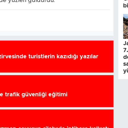
de yüzleri güldürdü.
b
J
7.
zirvesinde turistlerin kazıdığı yazılar
d
s
y
 trafik güvenliği eğitimi