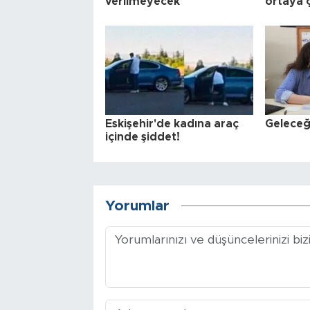
verilmeyecek
ortaya ç
Eskişehir'de kadına araç
Geleceğ
içinde şiddet!
Yorumlar