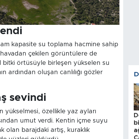
endi
am kapasite su toplama hacmine sahip
ik havadan çekilen görüntülere de
l bitki örtüsüyle birleşen yükselen su
ın ardından oluşan canlılığı gözler
D
ş sevindi
 yükselmesi, özellikle yaz ayları
D
sından umut verdi. Kentin içme suyu
b
k olan barajdaki artış, kuraklık
a
C