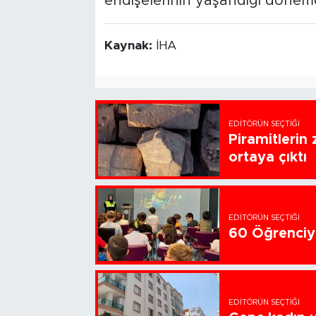
endişelerinin yaşandığı dönem
Kaynak:
İHA
EDITÖRÜN SEÇTIĞI
Piramitlerin 
ortaya çıktı
EDITÖRÜN SEÇTIĞI
60 Öğrenciye
EDITÖRÜN SEÇTIĞI