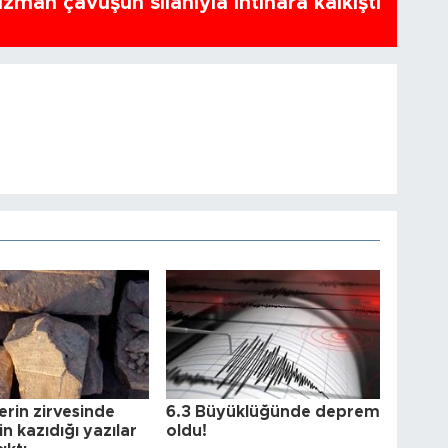
zman çavuşun silahıyla intihara kalkıştı
erin zirvesinde
6.3 Büyüklüğünde deprem
in kazıdığı yazılar
oldu!