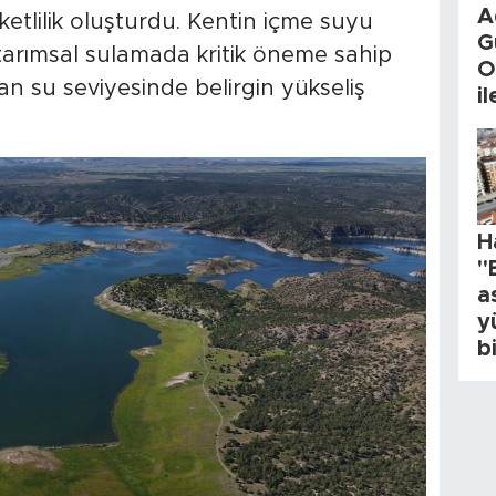
A
etlilik oluşturdu. Kentin içme suyu
G
 tarımsal sulamada kritik öneme sahip
O
an su seviyesinde belirgin yükseliş
i
H
"
a
y
b