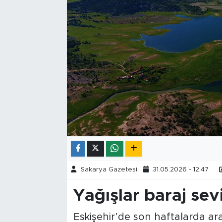
Tarihçe
Resmi İlanlar
Söyleşi
Foto Şaka
Teknoloji
Politika
Sakarya Gazetesi
31.05.2026 - 12:47
Yağışlar baraj sevi
Eskişehir’de son haftalarda aral