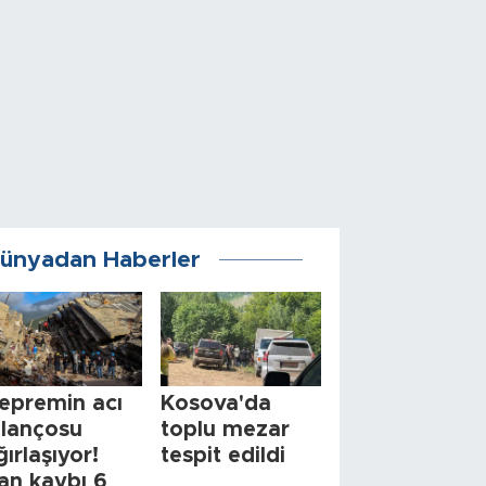
ünyadan Haberler
epremin acı
Kosova'da
ilançosu
toplu mezar
ğırlaşıyor!
tespit edildi
an kaybı 6