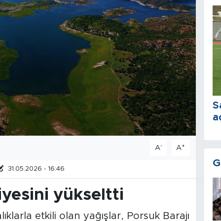
S
a
-
+
A
A
G
31.05.2026 - 16:46
yesini yükseltti
ıklarla etkili olan yağışlar, Porsuk Barajı