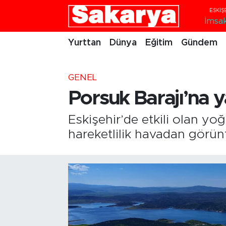
İmsa
Yurttan
Eskişehir Nöbetçi Eczaneler
Yurttan
Dünya
Eğitim
Gündem
Dünya
Eskişehir Hava Durumu
GENEL
Eğitim
Eskişehir Namaz Vakitleri
Porsuk Barajı’na 
Gündem
Eskişehir Trafik Yoğunluk Haritası
Eskişehir’de etkili olan yoğ
hareketlilik havadan görün
Eskişehirspor
Süper Lig Puan Durumu ve Fikstür
Spor
Tüm Manşetler
Sağlık
Son Dakika Haberleri
Kültür Sanat
Haber Arşivi