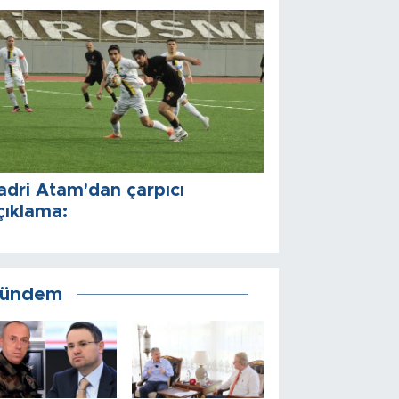
adri Atam'dan çarpıcı
çıklama:
ündem