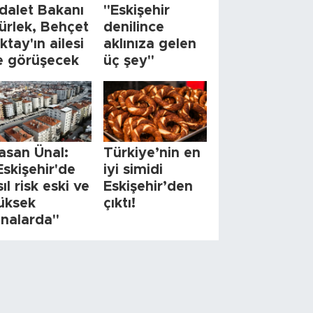
dalet Bakanı
"Eskişehir
ürlek, Behçet
denilince
ktay'ın ailesi
aklınıza gelen
le görüşecek
üç şey"
asan Ünal:
Türkiye’nin en
Eskişehir'de
iyi simidi
sıl risk eski ve
Eskişehir’den
üksek
çıktı!
inalarda"